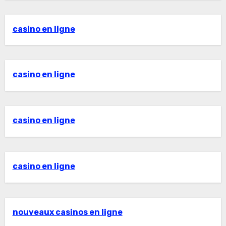
casino en ligne
casino en ligne
casino en ligne
casino en ligne
nouveaux casinos en ligne