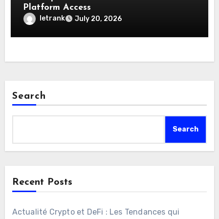
Platform Access
letrank
July 20, 2026
Search
Search
Recent Posts
Actualité Crypto et DeFi : Les Tendances qui