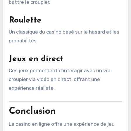
battre le croupier.
Roulette
Un classique du casino basé sur le hasard et les
probabilités.
Jeux en direct
Ces jeux permettent d’interagir avec un vrai
croupier via vidéo en direct, offrant une
expérience réaliste.
Conclusion
Le casino en ligne offre une expérience de jeu