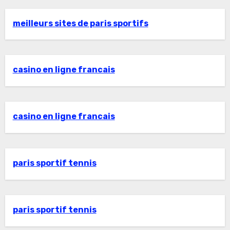
meilleurs sites de paris sportifs
casino en ligne francais
casino en ligne francais
paris sportif tennis
paris sportif tennis