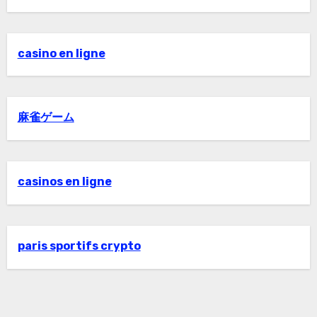
casino en ligne
麻雀ゲーム
casinos en ligne
paris sportifs crypto