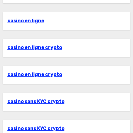
casino en ligne
casino en ligne crypto
casino en ligne crypto
casino sans KYC crypto
casino sans KYC crypto