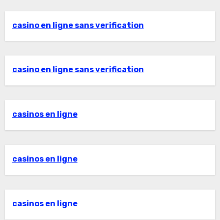
casino en ligne sans verification
casino en ligne sans verification
casinos en ligne
casinos en ligne
casinos en ligne