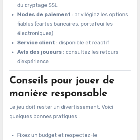
du cryptage SSL
Modes de paiement
: privilégiez les options
fiables (cartes bancaires, portefeuilles
électroniques)
Service client
: disponible et réactif
Avis des joueurs
: consultez les retours
d’expérience
Conseils pour jouer de
manière responsable
Le jeu doit rester un divertissement. Voici
quelques bonnes pratiques :
Fixez un budget et respectez-le