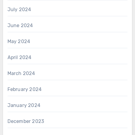
July 2024
June 2024
May 2024
April 2024
March 2024
February 2024
January 2024
December 2023