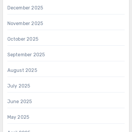
December 2025
November 2025
October 2025
September 2025
August 2025
July 2025
June 2025
May 2025