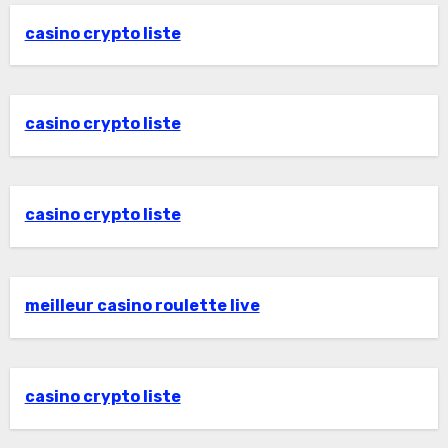
casino crypto liste
casino crypto liste
casino crypto liste
meilleur casino roulette live
casino crypto liste