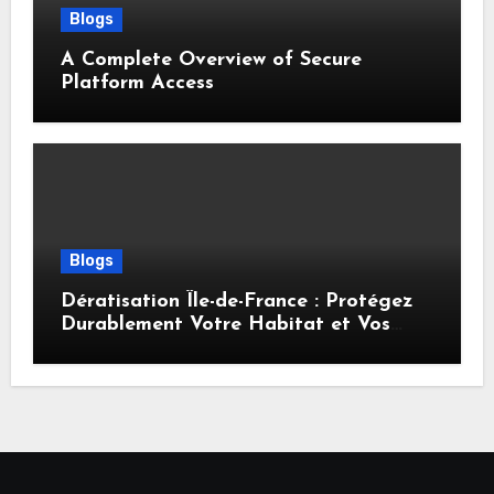
Blogs
A Complete Overview of Secure
Platform Access
Blogs
Dératisation Île-de-France : Protégez
Durablement Votre Habitat et Vos
Locaux