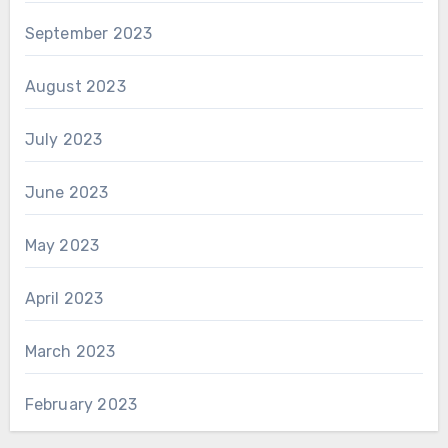
September 2023
August 2023
July 2023
June 2023
May 2023
April 2023
March 2023
February 2023