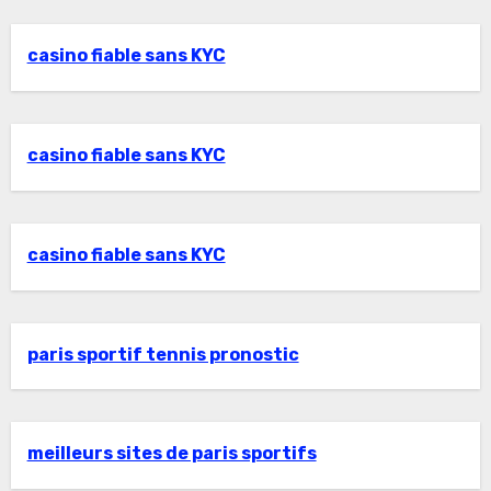
casino fiable sans KYC
casino fiable sans KYC
casino fiable sans KYC
paris sportif tennis pronostic
meilleurs sites de paris sportifs