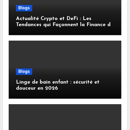
Blogs
Actualité Crypto et DeFi : Les
Tendances qui Façonnent la Finance de
Demain
Blogs
Linge de bain enfant : sécurité et
douceur en 2026