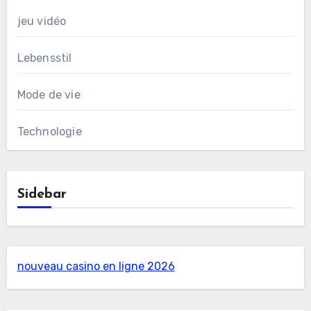
jeu vidéo
Lebensstil
Mode de vie
Technologie
Sidebar
nouveau casino en ligne 2026