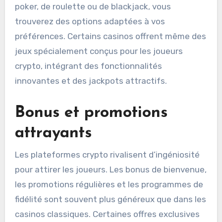
poker, de roulette ou de blackjack, vous
trouverez des options adaptées à vos
préférences. Certains casinos offrent même des
jeux spécialement conçus pour les joueurs
crypto, intégrant des fonctionnalités
innovantes et des jackpots attractifs.
Bonus et promotions
attrayants
Les plateformes crypto rivalisent d’ingéniosité
pour attirer les joueurs. Les bonus de bienvenue,
les promotions régulières et les programmes de
fidélité sont souvent plus généreux que dans les
casinos classiques. Certaines offres exclusives