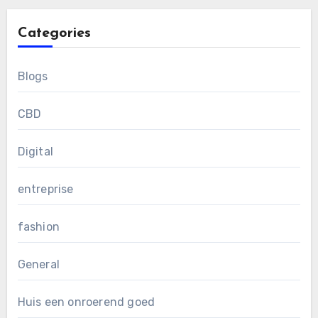
Categories
Blogs
CBD
Digital
entreprise
fashion
General
Huis een onroerend goed