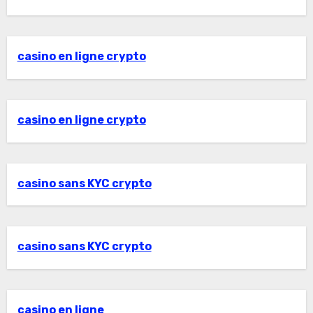
casino en ligne crypto
casino en ligne crypto
casino sans KYC crypto
casino sans KYC crypto
casino en ligne