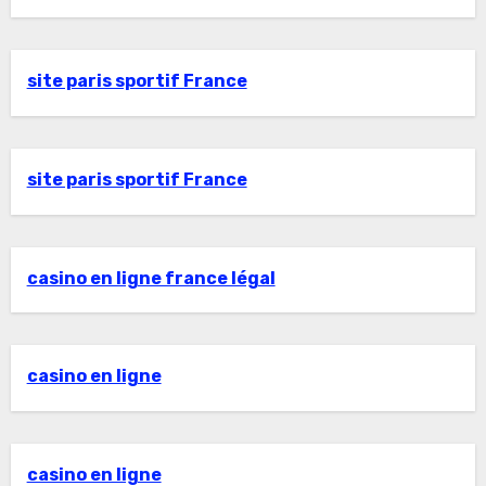
site paris sportif France
site paris sportif France
casino en ligne france légal
casino en ligne
casino en ligne