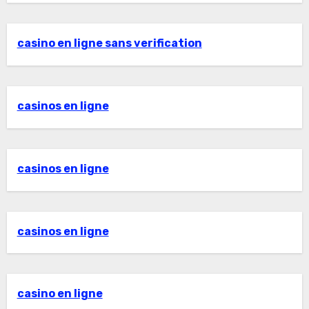
casino en ligne sans verification
casinos en ligne
casinos en ligne
casinos en ligne
casino en ligne