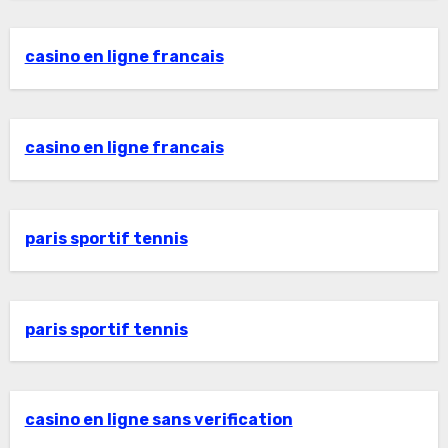
casino en ligne francais
casino en ligne francais
paris sportif tennis
paris sportif tennis
casino en ligne sans verification