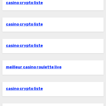
casino crypto liste
casino crypto liste
casino crypto liste
meilleur casino roulette live
casino crypto liste