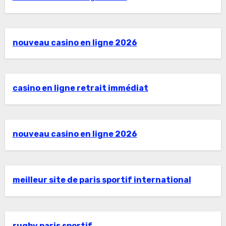
nouveau casino en ligne 2026
casino en ligne retrait immédiat
nouveau casino en ligne 2026
meilleur site de paris sportif international
rugby paris sportif