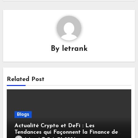
By
letrank
Related Post
Blogs
Actualité Crypto et DeFi : Les
Tendances qui Façonnent la Finance de