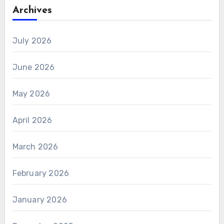
Archives
July 2026
June 2026
May 2026
April 2026
March 2026
February 2026
January 2026