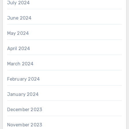
July 2024
June 2024
May 2024
April 2024
March 2024
February 2024
January 2024
December 2023
November 2023