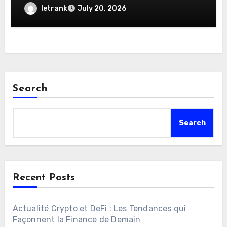
letrank
July 20, 2026
Search
Search
Recent Posts
Actualité Crypto et DeFi : Les Tendances qui
Façonnent la Finance de Demain