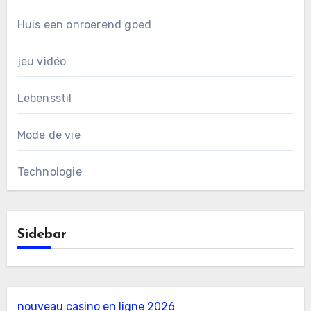
Huis een onroerend goed
jeu vidéo
Lebensstil
Mode de vie
Technologie
Sidebar
nouveau casino en ligne 2026