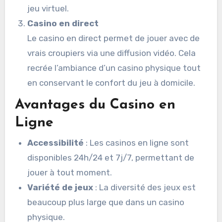
jeu virtuel.
Casino en direct
Le casino en direct permet de jouer avec de
vrais croupiers via une diffusion vidéo. Cela
recrée l’ambiance d’un casino physique tout
en conservant le confort du jeu à domicile.
Avantages du Casino en
Ligne
Accessibilité
: Les casinos en ligne sont
disponibles 24h/24 et 7j/7, permettant de
jouer à tout moment.
Variété de jeux
: La diversité des jeux est
beaucoup plus large que dans un casino
physique.