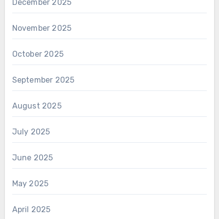
December 2025
November 2025
October 2025
September 2025
August 2025
July 2025
June 2025
May 2025
April 2025