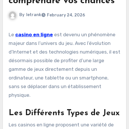
comprendre vos chances
By
letrank
February 24, 2026
Le
casino en ligne
est devenu un phénomène
majeur dans l’univers du jeu. Avec l’évolution
d’Internet et des technologies numériques, il est
désormais possible de profiter d’une large
gamme de jeux directement depuis un
ordinateur, une tablette ou un smartphone,
sans se déplacer dans un établissement
physique.
Les Différents Types de Jeux
Les casinos en ligne proposent une variété de