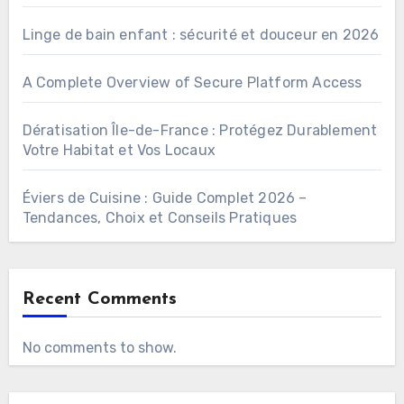
Linge de bain enfant : sécurité et douceur en 2026
A Complete Overview of Secure Platform Access
Dératisation Île-de-France : Protégez Durablement
Votre Habitat et Vos Locaux
Éviers de Cuisine : Guide Complet 2026 –
Tendances, Choix et Conseils Pratiques
Recent Comments
No comments to show.