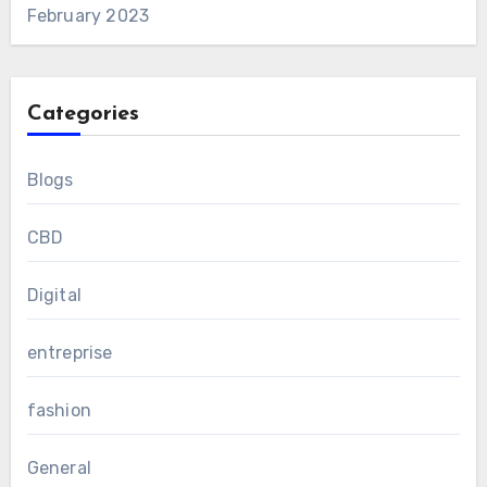
February 2023
Categories
Blogs
CBD
Digital
entreprise
fashion
General