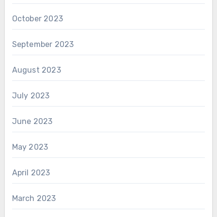
October 2023
September 2023
August 2023
July 2023
June 2023
May 2023
April 2023
March 2023