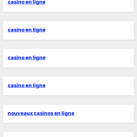
casino en ligne
casino en ligne
casino en ligne
casino en ligne
nouveaux casinos en ligne