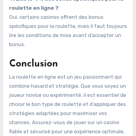
roulette en ligne ?
Oui, certains casinos offrent des bonus
spécifiques pour la roulette, mais il faut toujours
lire les conditions de mise avant d’accepter un
bonus.
Conclusion
La roulette en ligne est un jeu passionnant qui
combine hasard et stratégie. Que vous soyez un
joueur novice ou expérimenté, il est essentiel de
choisir le bon type de roulette et d’appliquer des
stratégies adaptées pour maximiser vos
chances. Assurez-vous de jouer sur un casino
fiable et sécurisé pour une expérience optimale.