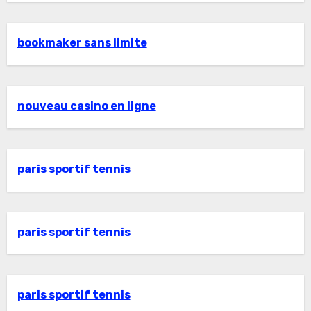
bookmaker sans limite
nouveau casino en ligne
paris sportif tennis
paris sportif tennis
paris sportif tennis