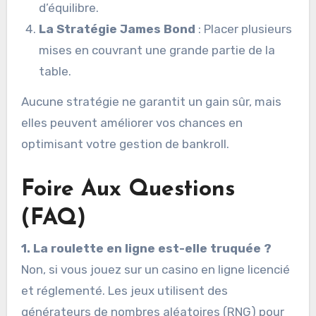
d’équilibre.
La Stratégie James Bond
: Placer plusieurs
mises en couvrant une grande partie de la
table.
Aucune stratégie ne garantit un gain sûr, mais
elles peuvent améliorer vos chances en
optimisant votre gestion de bankroll.
Foire Aux Questions
(FAQ)
1. La roulette en ligne est-elle truquée ?
Non, si vous jouez sur un casino en ligne licencié
et réglementé. Les jeux utilisent des
générateurs de nombres aléatoires (RNG) pour