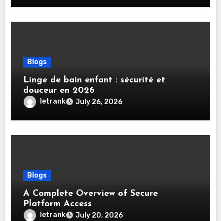
Blogs
Linge de bain enfant : sécurité et
douceur en 2026
letrank
July 26, 2026
Blogs
A Complete Overview of Secure
Platform Access
letrank
July 20, 2026