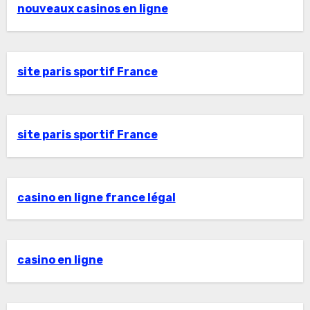
nouveaux casinos en ligne
site paris sportif France
site paris sportif France
casino en ligne france légal
casino en ligne