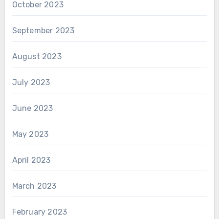
October 2023
September 2023
August 2023
July 2023
June 2023
May 2023
April 2023
March 2023
February 2023