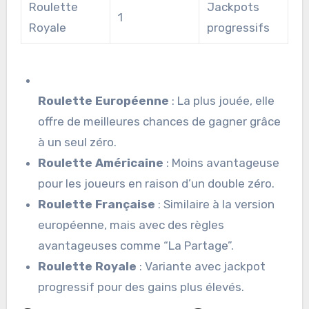
Roulette
Jackpots
1
Royale
progressifs
Roulette Européenne
: La plus jouée, elle
offre de meilleures chances de gagner grâce
à un seul zéro.
Roulette Américaine
: Moins avantageuse
pour les joueurs en raison d’un double zéro.
Roulette Française
: Similaire à la version
européenne, mais avec des règles
avantageuses comme “La Partage”.
Roulette Royale
: Variante avec jackpot
progressif pour des gains plus élevés.