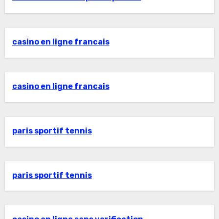
casino en ligne francais
casino en ligne francais
paris sportif tennis
paris sportif tennis