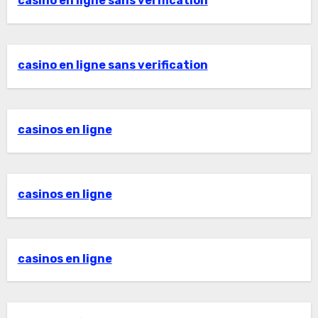
casino en ligne sans verification
casino en ligne sans verification
casinos en ligne
casinos en ligne
casinos en ligne