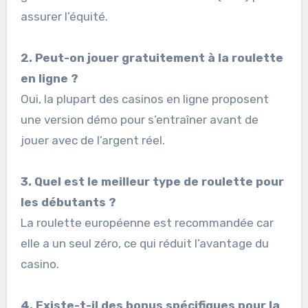
assurer l’équité.
2. Peut-on jouer gratuitement à la roulette
en ligne ?
Oui, la plupart des casinos en ligne proposent
une version démo pour s’entraîner avant de
jouer avec de l’argent réel.
3. Quel est le meilleur type de roulette pour
les débutants ?
La roulette européenne est recommandée car
elle a un seul zéro, ce qui réduit l’avantage du
casino.
4. Existe-t-il des bonus spécifiques pour la