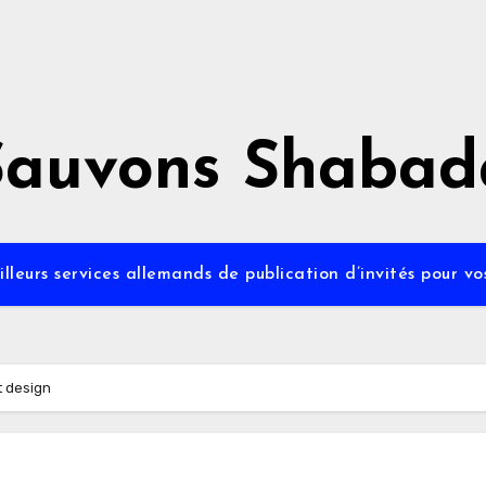
Sauvons Shabad
lleurs services allemands de publication d’invités pour v
t design