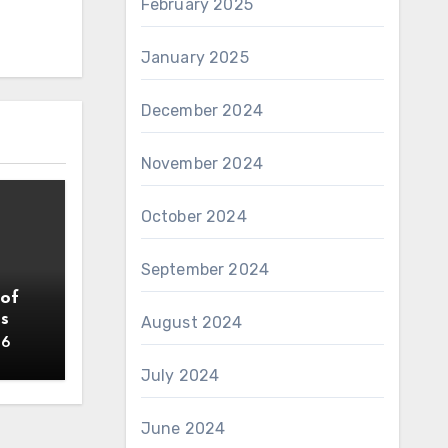
February 2025
January 2025
December 2024
November 2024
October 2024
September 2024
of
s
August 2024
26
July 2024
June 2024