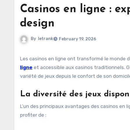
Casinos en ligne : ex
design
By
letrank
February 19, 2026
Les casinos en ligne ont transformé le monde d
ligne
et accessible aux casinos traditionnels. G
variété de jeux depuis le confort de son domicil
La diversité des jeux dispon
L’un des principaux avantages des casinos en li
profiter de :