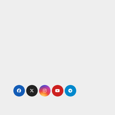
Skip
to
content