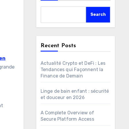
Search
Recent Posts
 en
Actualité Crypto et DeFi : Les
 grande
Tendances qui Façonnent la
Finance de Demain
Linge de bain enfant : sécurité
et douceur en 2026
nt
A Complete Overview of
Secure Platform Access