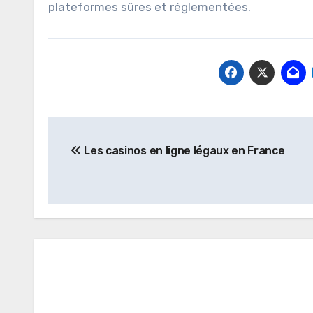
plateformes sûres et réglementées.
Post
Les casinos en ligne légaux en France
navigation