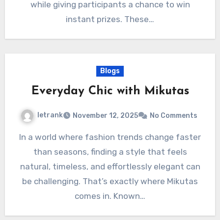
while giving participants a chance to win
instant prizes. These…
Blogs
Everyday Chic with Mikutas
letrank
November 12, 2025
No Comments
In a world where fashion trends change faster
than seasons, finding a style that feels
natural, timeless, and effortlessly elegant can
be challenging. That’s exactly where Mikutas
comes in. Known…