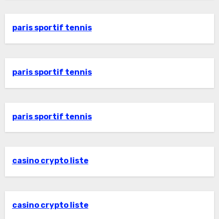
paris sportif tennis
paris sportif tennis
paris sportif tennis
casino crypto liste
casino crypto liste