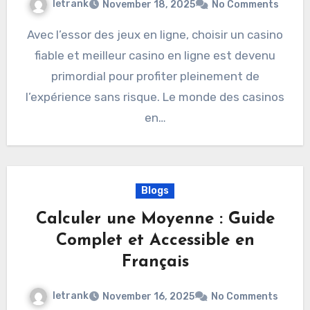
letrank
November 18, 2025
No Comments
Avec l’essor des jeux en ligne, choisir un casino
fiable et meilleur casino en ligne est devenu
primordial pour profiter pleinement de
l’expérience sans risque. Le monde des casinos
en…
Blogs
Calculer une Moyenne : Guide
Complet et Accessible en
Français
letrank
November 16, 2025
No Comments