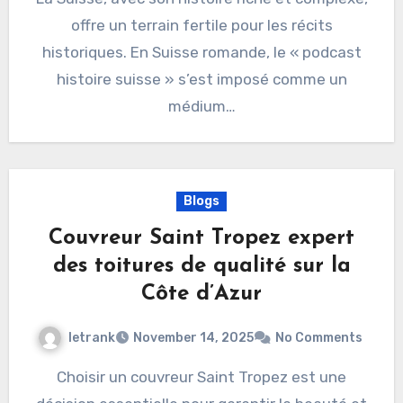
offre un terrain fertile pour les récits
historiques. En Suisse romande, le « podcast
histoire suisse » s’est imposé comme un
médium…
Blogs
Couvreur Saint Tropez expert
des toitures de qualité sur la
Côte d’Azur
letrank
November 14, 2025
No Comments
Choisir un couvreur Saint Tropez est une