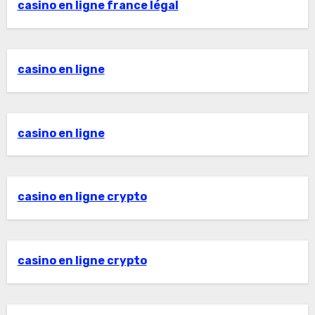
casino en ligne france légal
casino en ligne
casino en ligne
casino en ligne crypto
casino en ligne crypto