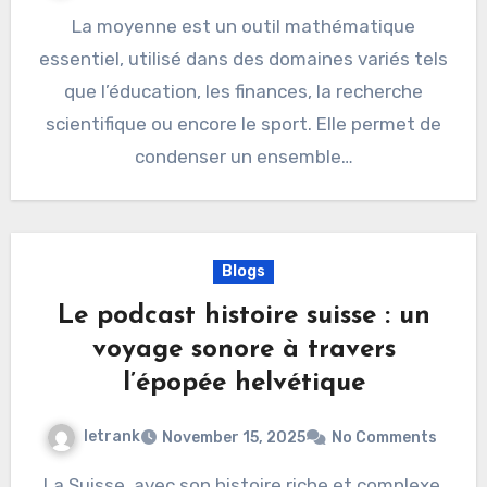
La moyenne est un outil mathématique
essentiel, utilisé dans des domaines variés tels
que l’éducation, les finances, la recherche
scientifique ou encore le sport. Elle permet de
condenser un ensemble…
Blogs
Le podcast histoire suisse : un
voyage sonore à travers
l’épopée helvétique
letrank
November 15, 2025
No Comments
La Suisse, avec son histoire riche et complexe,