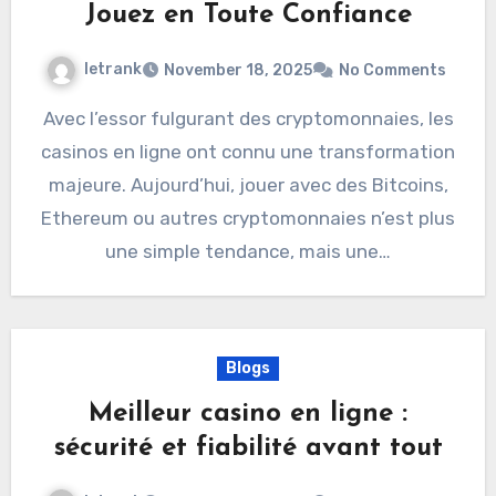
Jouez en Toute Confiance
letrank
November 18, 2025
No Comments
Avec l’essor fulgurant des cryptomonnaies, les
casinos en ligne ont connu une transformation
majeure. Aujourd’hui, jouer avec des Bitcoins,
Ethereum ou autres cryptomonnaies n’est plus
une simple tendance, mais une…
Blogs
Meilleur casino en ligne :
sécurité et fiabilité avant tout