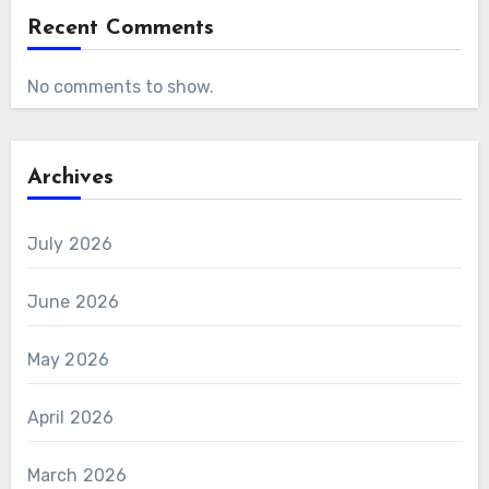
Recent Comments
No comments to show.
Archives
July 2026
June 2026
May 2026
April 2026
March 2026