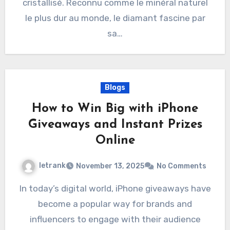
cristallisé. Reconnu comme le minéral naturel
le plus dur au monde, le diamant fascine par
sa…
Blogs
How to Win Big with iPhone
Giveaways and Instant Prizes
Online
letrank
November 13, 2025
No Comments
In today’s digital world, iPhone giveaways have
become a popular way for brands and
influencers to engage with their audience