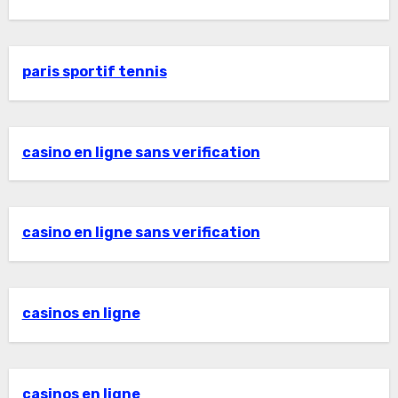
paris sportif tennis
casino en ligne sans verification
casino en ligne sans verification
casinos en ligne
casinos en ligne