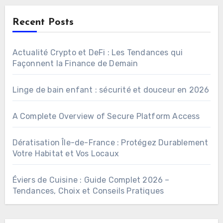
Recent Posts
Actualité Crypto et DeFi : Les Tendances qui
Façonnent la Finance de Demain
Linge de bain enfant : sécurité et douceur en 2026
A Complete Overview of Secure Platform Access
Dératisation Île-de-France : Protégez Durablement
Votre Habitat et Vos Locaux
Éviers de Cuisine : Guide Complet 2026 –
Tendances, Choix et Conseils Pratiques