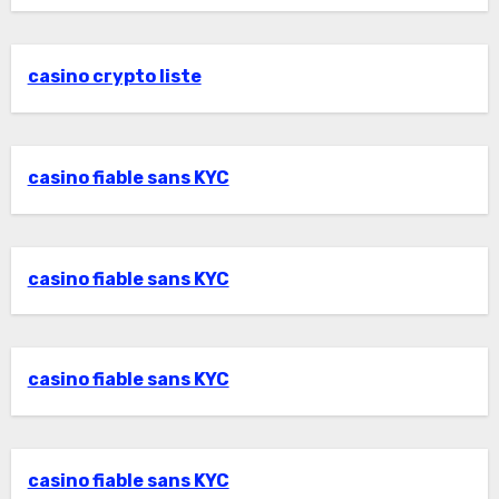
casino crypto liste
casino fiable sans KYC
casino fiable sans KYC
casino fiable sans KYC
casino fiable sans KYC