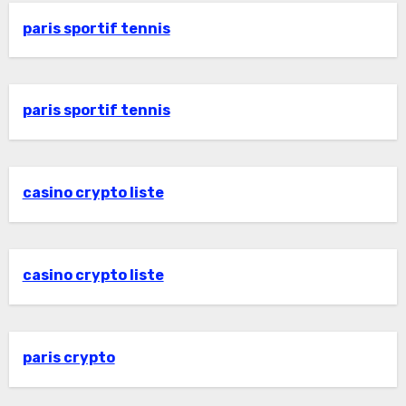
paris sportif tennis
paris sportif tennis
casino crypto liste
casino crypto liste
paris crypto