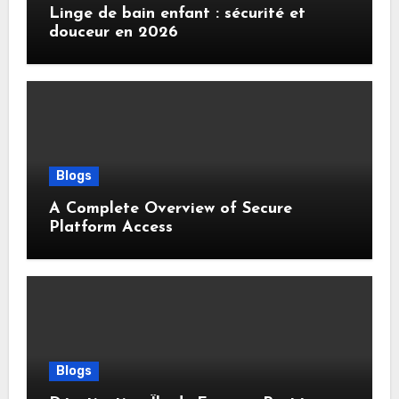
Linge de bain enfant : sécurité et
douceur en 2026
Blogs
A Complete Overview of Secure
Platform Access
Blogs