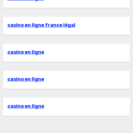
casino en ligne france légal
casino en ligne
casino en ligne
casino en ligne