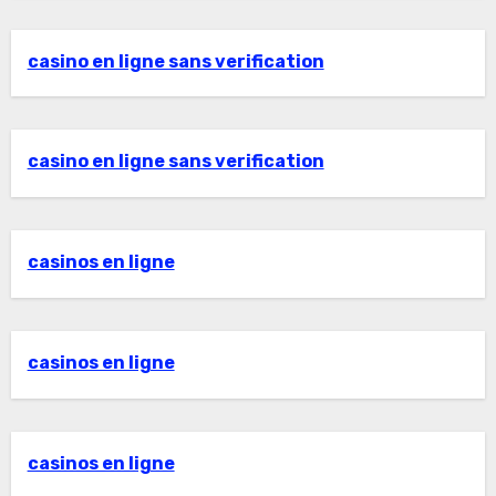
casino en ligne sans verification
casino en ligne sans verification
casinos en ligne
casinos en ligne
casinos en ligne