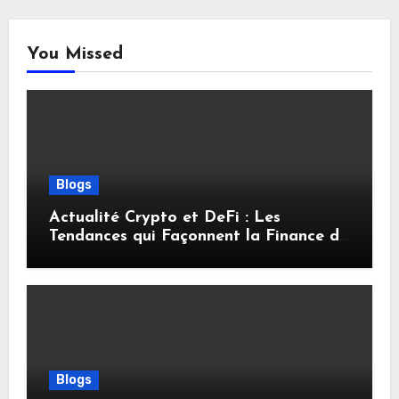
You Missed
Blogs
Actualité Crypto et DeFi : Les
Tendances qui Façonnent la Finance de
Demain
Blogs