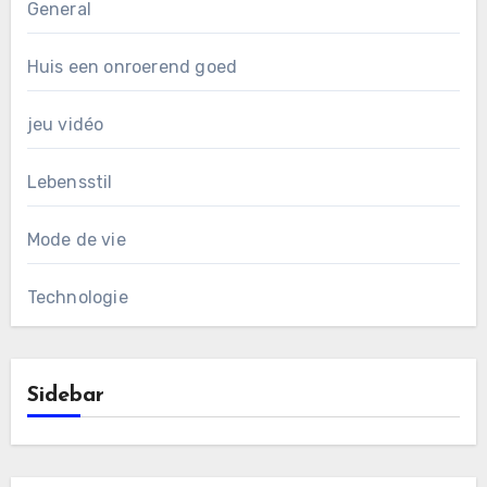
General
Huis een onroerend goed
jeu vidéo
Lebensstil
Mode de vie
Technologie
Sidebar