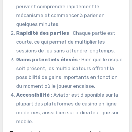
peuvent comprendre rapidement le
mécanisme et commencer à parier en
quelques minutes.
Rapidité des parties
: Chaque partie est
courte, ce qui permet de multiplier les
sessions de jeu sans attendre longtemps.
Gains potentiels élevés
: Bien que le risque
soit présent, les multiplicateurs offrent la
possibilité de gains importants en fonction
du moment où le joueur encaisse.
Accessibilité
: Aviator est disponible sur la
plupart des plateformes de casino en ligne
modernes, aussi bien sur ordinateur que sur
mobile.