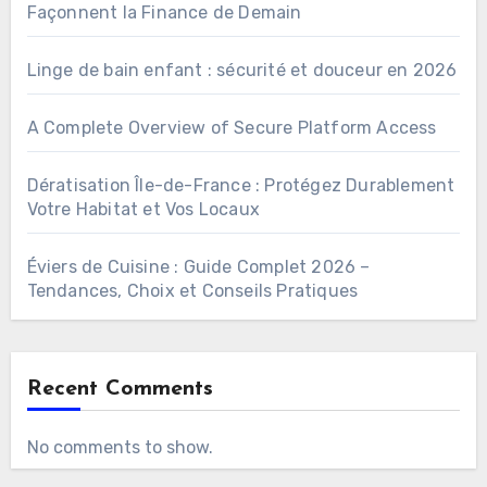
Façonnent la Finance de Demain
Linge de bain enfant : sécurité et douceur en 2026
A Complete Overview of Secure Platform Access
Dératisation Île-de-France : Protégez Durablement
Votre Habitat et Vos Locaux
Éviers de Cuisine : Guide Complet 2026 –
Tendances, Choix et Conseils Pratiques
Recent Comments
No comments to show.