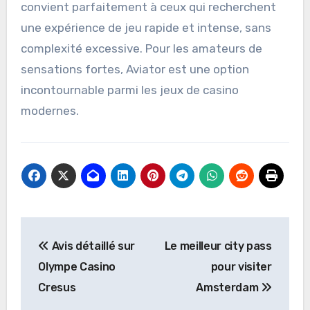
convient parfaitement à ceux qui recherchent
une expérience de jeu rapide et intense, sans
complexité excessive. Pour les amateurs de
sensations fortes, Aviator est une option
incontournable parmi les jeux de casino
modernes.
Post
Avis détaillé sur
Le meilleur city pass
navigation
Olympe Casino
pour visiter
Cresus
Amsterdam