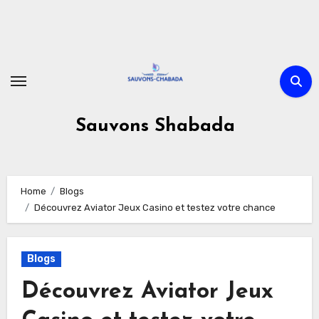
Skip
to
content
Sauvons Shabada
Home
Blogs
Découvrez Aviator Jeux Casino et testez votre chance
Blogs
Découvrez Aviator Jeux