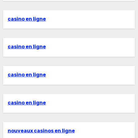
casino en ligne
casino en ligne
casino en ligne
casino en ligne
nouveaux casinos en ligne