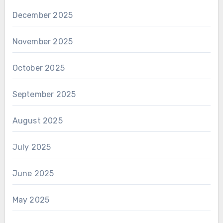
December 2025
November 2025
October 2025
September 2025
August 2025
July 2025
June 2025
May 2025