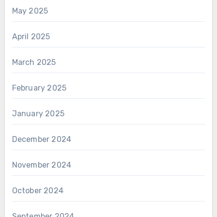
May 2025
April 2025
March 2025
February 2025
January 2025
December 2024
November 2024
October 2024
September 2024