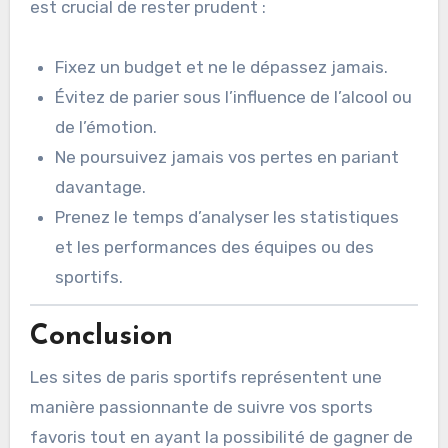
est crucial de rester prudent :
Fixez un budget et ne le dépassez jamais.
Évitez de parier sous l’influence de l’alcool ou
de l’émotion.
Ne poursuivez jamais vos pertes en pariant
davantage.
Prenez le temps d’analyser les statistiques
et les performances des équipes ou des
sportifs.
Conclusion
Les sites de paris sportifs représentent une
manière passionnante de suivre vos sports
favoris tout en ayant la possibilité de gagner de