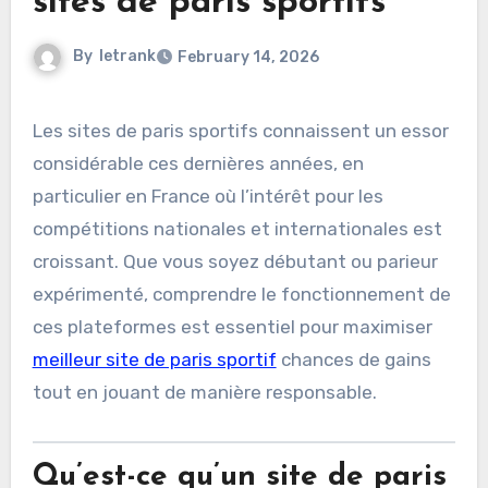
sites de paris sportifs
By
letrank
February 14, 2026
Les sites de paris sportifs connaissent un essor
considérable ces dernières années, en
particulier en France où l’intérêt pour les
compétitions nationales et internationales est
croissant. Que vous soyez débutant ou parieur
expérimenté, comprendre le fonctionnement de
ces plateformes est essentiel pour maximiser
meilleur site de paris sportif
chances de gains
tout en jouant de manière responsable.
Qu’est-ce qu’un site de paris