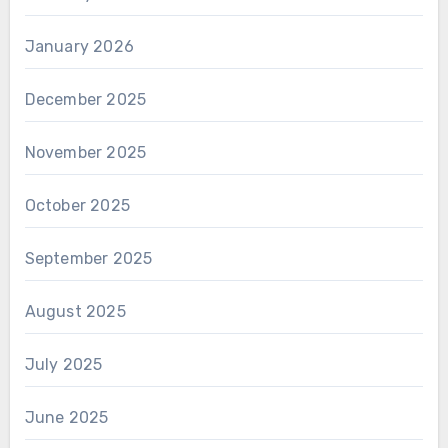
January 2026
December 2025
November 2025
October 2025
September 2025
August 2025
July 2025
June 2025