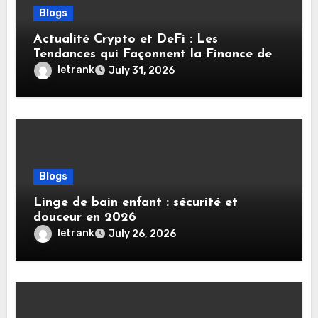
Blogs
Actualité Crypto et DeFi : Les
Tendances qui Façonnent la Finance de
Demain
letrank
July 31, 2026
Blogs
Linge de bain enfant : sécurité et
douceur en 2026
letrank
July 26, 2026