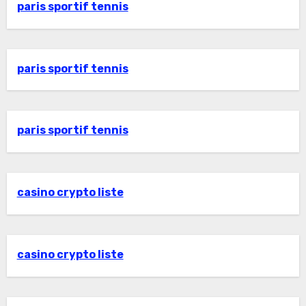
paris sportif tennis
paris sportif tennis
paris sportif tennis
casino crypto liste
casino crypto liste