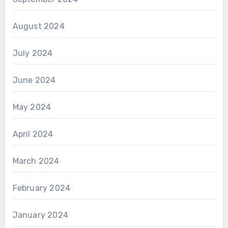
August 2024
July 2024
June 2024
May 2024
April 2024
March 2024
February 2024
January 2024