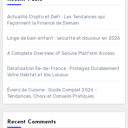
Actualité Crypto et DeFi : Les Tendances qui
Façonnent la Finance de Demain
Linge de bain enfant : sécurité et douceur en 2026
A Complete Overview of Secure Platform Access
Dératisation Île-de-France : Protégez Durablement
Votre Habitat et Vos Locaux
Éviers de Cuisine : Guide Complet 2026 –
Tendances, Choix et Conseils Pratiques
Recent Comments