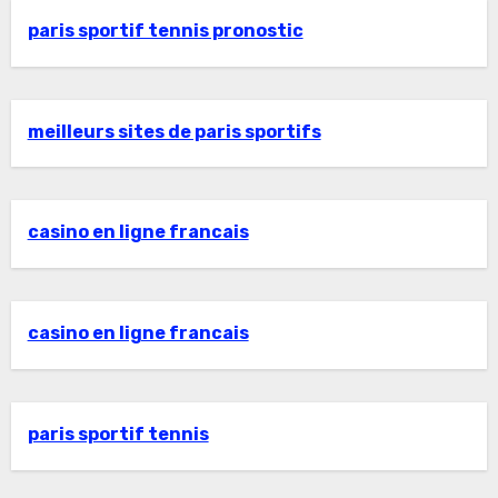
paris sportif tennis pronostic
meilleurs sites de paris sportifs
casino en ligne francais
casino en ligne francais
paris sportif tennis