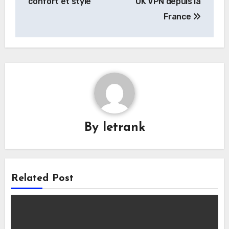
confort et style
UK VPN depuis la
France
By
letrank
Related Post