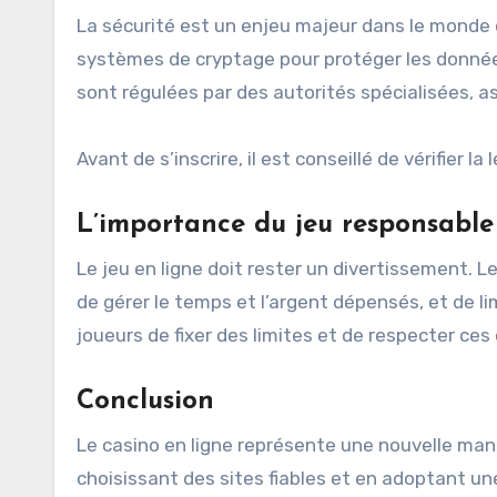
La sécurité est un enjeu majeur dans le monde d
systèmes de cryptage pour protéger les données 
sont régulées par des autorités spécialisées, a
Avant de s’inscrire, il est conseillé de vérifier la
L’importance du jeu responsable
Le jeu en ligne doit rester un divertissement. 
de gérer le temps et l’argent dépensés, et de li
joueurs de fixer des limites et de respecter ces
Conclusion
Le casino en ligne représente une nouvelle mani
choisissant des sites fiables et en adoptant un