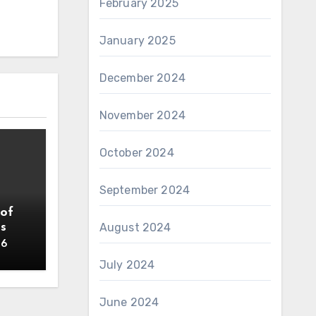
February 2025
January 2025
December 2024
November 2024
October 2024
September 2024
of
s
August 2024
26
July 2024
June 2024