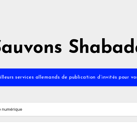
Sauvons Shabad
lleurs services allemands de publication d’invités pour v
ère numérique