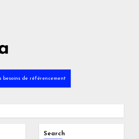
a
os besoins de référencement
Search