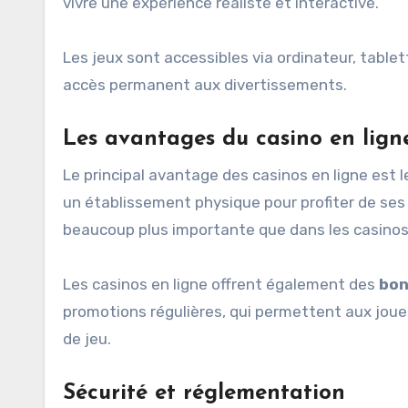
vivre une expérience réaliste et interactive.
Les jeux sont accessibles via ordinateur, table
accès permanent aux divertissements.
Les avantages du casino en lign
Le principal avantage des casinos en ligne est 
un établissement physique pour profiter de ses 
beaucoup plus importante que dans les casinos tr
Les casinos en ligne offrent également des
bon
promotions régulières, qui permettent aux joue
de jeu.
Sécurité et réglementation