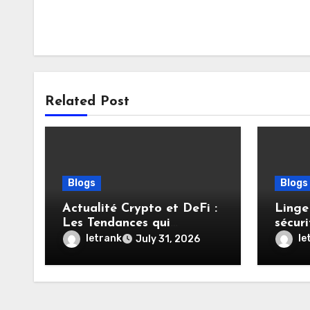
Related Post
Blogs
Blogs
Actualité Crypto et DeFi :
Linge
Les Tendances qui
sécur
Façonnent la Finance de
2026
letrank
le
July 31, 2026
Demain