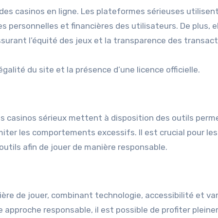
es casinos en ligne. Les plateformes sérieuses utilisen
personnelles et financières des utilisateurs. De plus, e
ssurant l’équité des jeux et la transparence des transact
 légalité du site et la présence d’une licence officielle.
Les casinos sérieux mettent à disposition des outils per
miter les comportements excessifs. Il est crucial pour les
 outils afin de jouer de manière responsable.
ère de jouer, combinant technologie, accessibilité et var
e approche responsable, il est possible de profiter plein