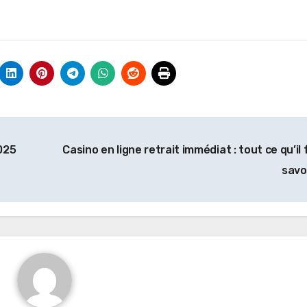
2025
Casino en ligne retrait immédiat : tout ce qu’il
savo