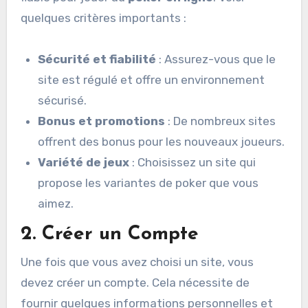
quelques critères importants :
Sécurité et fiabilité
: Assurez-vous que le
site est régulé et offre un environnement
sécurisé.
Bonus et promotions
: De nombreux sites
offrent des bonus pour les nouveaux joueurs.
Variété de jeux
: Choisissez un site qui
propose les variantes de poker que vous
aimez.
2. Créer un Compte
Une fois que vous avez choisi un site, vous
devez créer un compte. Cela nécessite de
fournir quelques informations personnelles et