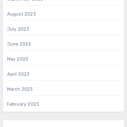
August 2023
July 2023
June 2023
May 2023
April 2023
March 2023
February 2023