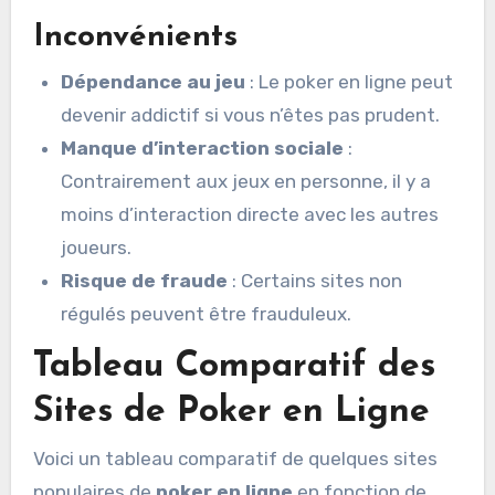
Inconvénients
Dépendance au jeu
: Le poker en ligne peut
devenir addictif si vous n’êtes pas prudent.
Manque d’interaction sociale
:
Contrairement aux jeux en personne, il y a
moins d’interaction directe avec les autres
joueurs.
Risque de fraude
: Certains sites non
régulés peuvent être frauduleux.
Tableau Comparatif des
Sites de Poker en Ligne
Voici un tableau comparatif de quelques sites
populaires de
poker en ligne
en fonction de