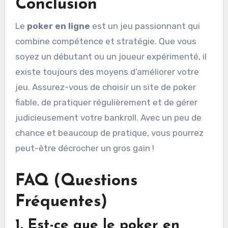
Conclusion
Le
poker en ligne
est un jeu passionnant qui
combine compétence et stratégie. Que vous
soyez un débutant ou un joueur expérimenté, il
existe toujours des moyens d’améliorer votre
jeu. Assurez-vous de choisir un site de poker
fiable, de pratiquer régulièrement et de gérer
judicieusement votre bankroll. Avec un peu de
chance et beaucoup de pratique, vous pourrez
peut-être décrocher un gros gain !
FAQ (Questions
Fréquentes)
1. Est-ce que le poker en