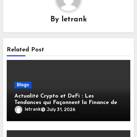
By
letrank
Related Post
Blogs
Actualité Crypto et DeFi : Les
Tendances qui Façonnent la Finance de
Demain
letrank
July 31, 2026