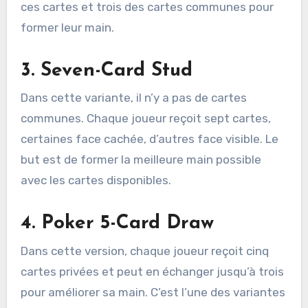
ces cartes et trois des cartes communes pour
former leur main.
3. Seven-Card Stud
Dans cette variante, il n’y a pas de cartes
communes. Chaque joueur reçoit sept cartes,
certaines face cachée, d’autres face visible. Le
but est de former la meilleure main possible
avec les cartes disponibles.
4. Poker 5-Card Draw
Dans cette version, chaque joueur reçoit cinq
cartes privées et peut en échanger jusqu’à trois
pour améliorer sa main. C’est l’une des variantes