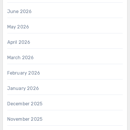
June 2026
May 2026
April 2026
March 2026
February 2026
January 2026
December 2025
November 2025