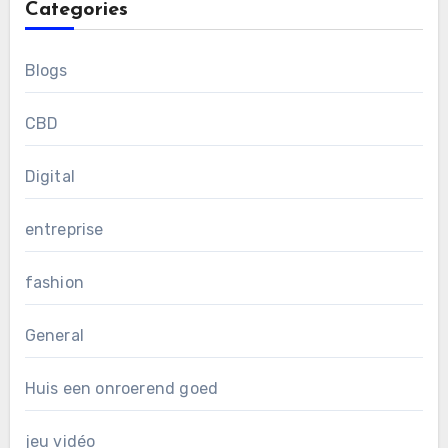
Categories
Blogs
CBD
Digital
entreprise
fashion
General
Huis een onroerend goed
jeu vidéo