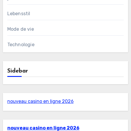
Lebensstil
Mode de vie
Technologie
Sidebar
nouveau casino en ligne 2026
nouveau casino en ligne 2026