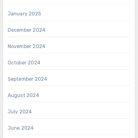
January 2025
December 2024
November 2024
October 2024
September 2024
August 2024
July 2024
June 2024