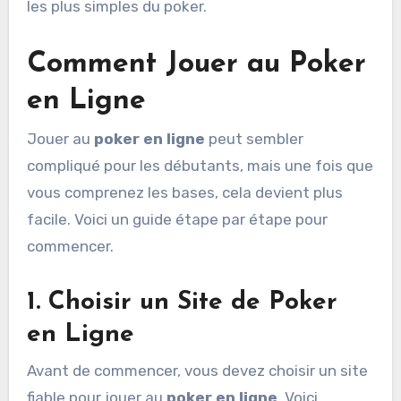
les plus simples du poker.
Comment Jouer au Poker
en Ligne
Jouer au
poker en ligne
peut sembler
compliqué pour les débutants, mais une fois que
vous comprenez les bases, cela devient plus
facile. Voici un guide étape par étape pour
commencer.
1. Choisir un Site de Poker
en Ligne
Avant de commencer, vous devez choisir un site
fiable pour jouer au
poker en ligne
. Voici