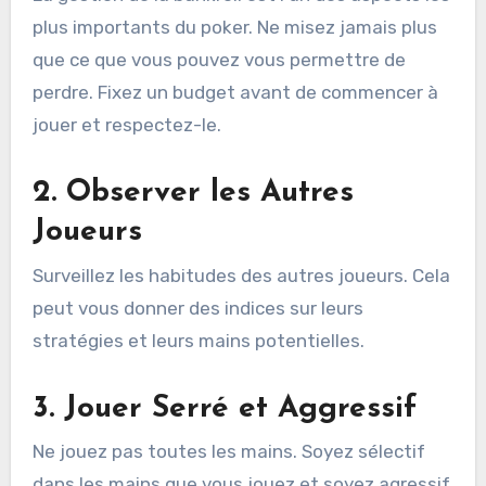
plus importants du poker. Ne misez jamais plus
que ce que vous pouvez vous permettre de
perdre. Fixez un budget avant de commencer à
jouer et respectez-le.
2. Observer les Autres
Joueurs
Surveillez les habitudes des autres joueurs. Cela
peut vous donner des indices sur leurs
stratégies et leurs mains potentielles.
3. Jouer Serré et Aggressif
Ne jouez pas toutes les mains. Soyez sélectif
dans les mains que vous jouez et soyez agressif