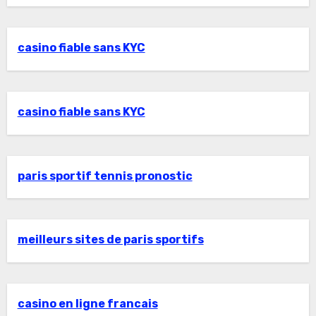
casino fiable sans KYC
casino fiable sans KYC
paris sportif tennis pronostic
meilleurs sites de paris sportifs
casino en ligne francais