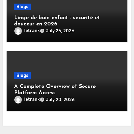
Blogs
Linge de bain enfant : sécurité et
douceur en 2026
letrank
July 26, 2026
Blogs
A Complete Overview of Secure
Platform Access
letrank
July 20, 2026