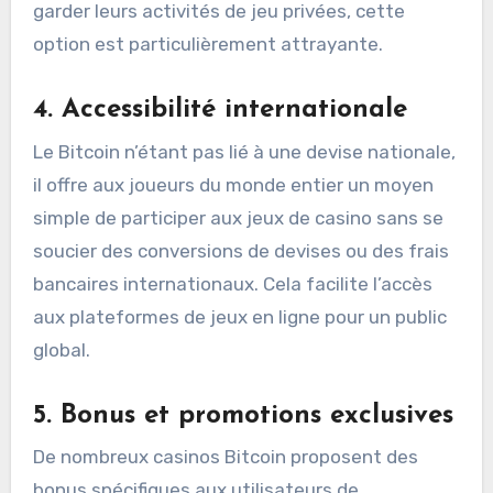
garder leurs activités de jeu privées, cette
option est particulièrement attrayante.
4.
Accessibilité internationale
Le Bitcoin n’étant pas lié à une devise nationale,
il offre aux joueurs du monde entier un moyen
simple de participer aux jeux de casino sans se
soucier des conversions de devises ou des frais
bancaires internationaux. Cela facilite l’accès
aux plateformes de jeux en ligne pour un public
global.
5.
Bonus et promotions exclusives
De nombreux casinos Bitcoin proposent des
bonus spécifiques aux utilisateurs de