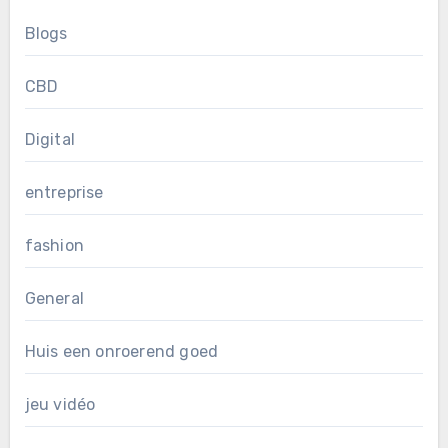
Blogs
CBD
Digital
entreprise
fashion
General
Huis een onroerend goed
jeu vidéo