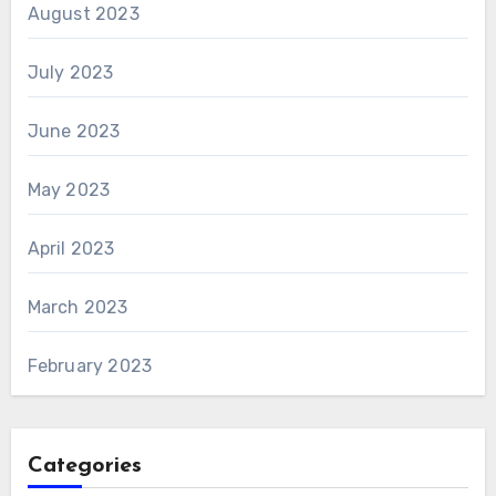
August 2023
July 2023
June 2023
May 2023
April 2023
March 2023
February 2023
Categories