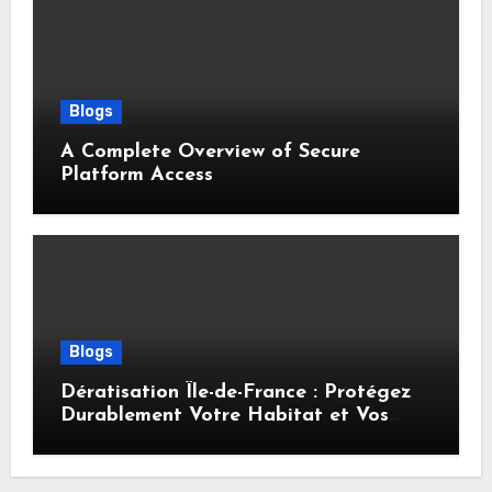
Blogs
A Complete Overview of Secure
Platform Access
Blogs
Dératisation Île-de-France : Protégez
Durablement Votre Habitat et Vos
Locaux