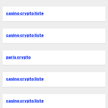
casino crypto liste
casino crypto liste
paris crypto
casino crypto liste
casino crypto liste