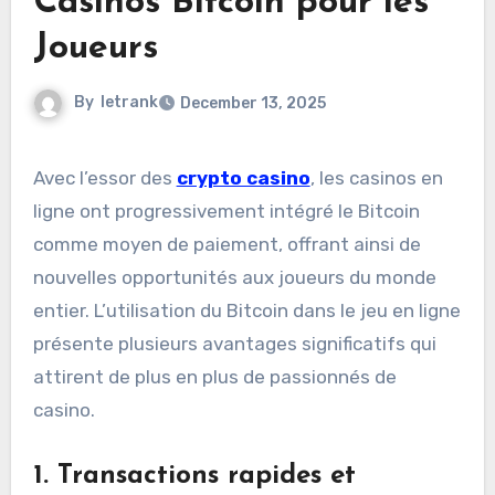
Casinos Bitcoin pour les
Joueurs
By
letrank
December 13, 2025
Avec l’essor des
crypto casino
, les casinos en
ligne ont progressivement intégré le Bitcoin
comme moyen de paiement, offrant ainsi de
nouvelles opportunités aux joueurs du monde
entier. L’utilisation du Bitcoin dans le jeu en ligne
présente plusieurs avantages significatifs qui
attirent de plus en plus de passionnés de
casino.
1.
Transactions rapides et