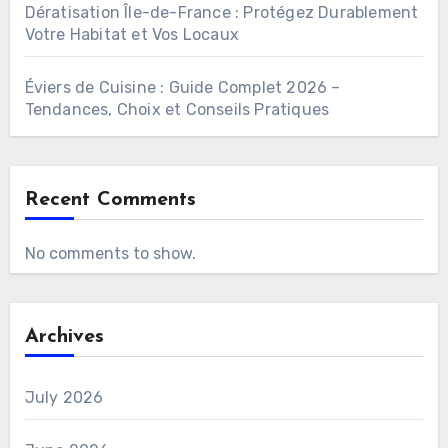
Dératisation Île-de-France : Protégez Durablement
Votre Habitat et Vos Locaux
Éviers de Cuisine : Guide Complet 2026 –
Tendances, Choix et Conseils Pratiques
Recent Comments
No comments to show.
Archives
July 2026