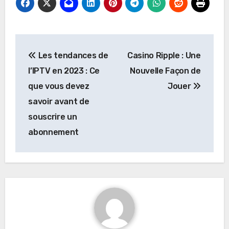
Post
Les tendances de
Casino Ripple : Une
navigation
l’IPTV en 2023 : Ce
Nouvelle Façon de
que vous devez
Jouer
savoir avant de
souscrire un
abonnement