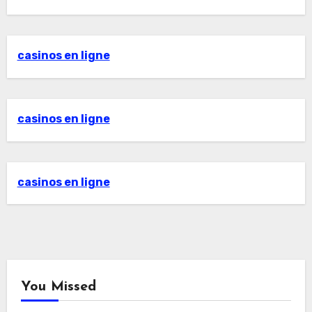
casinos en ligne
casinos en ligne
casinos en ligne
You Missed