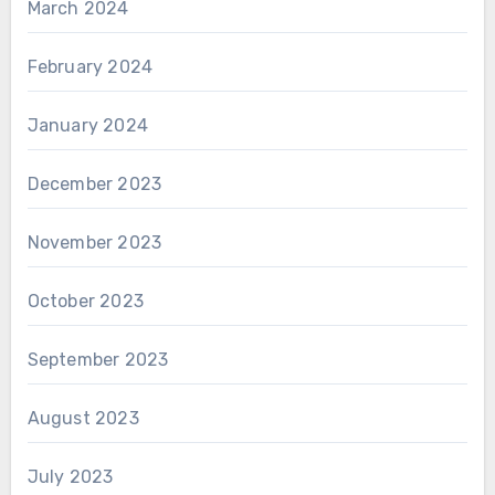
March 2024
February 2024
January 2024
December 2023
November 2023
October 2023
September 2023
August 2023
July 2023