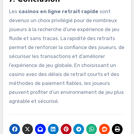
Les
casinos en ligne retrait rapide
sont
devenus un choix privilégié pour de nombreux
joueurs à la recherche d’une expérience de jeu
fluide et sans tracas. La rapidité des retraits
permet de renforcer la confiance des joueurs, de
sécuriser les transactions et d’améliorer
l’expérience de jeu globale. En choisissant un
casino avec des délais de retrait courts et des
méthodes de paiement fiables, les joueurs
peuvent profiter d’un environnement de jeu plus
agréable et sécurisé.