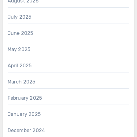
August 2025
July 2025
June 2025
May 2025
April 2025
March 2025
February 2025
January 2025
December 2024