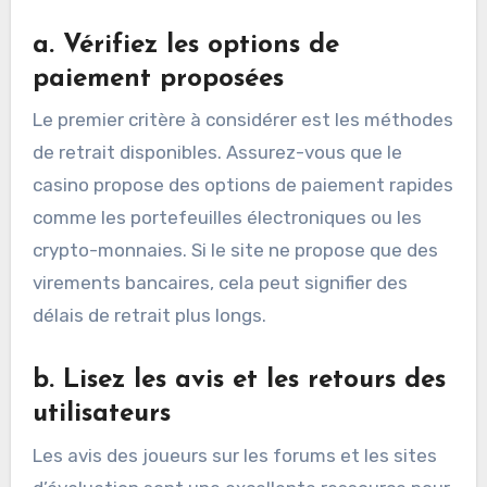
a. Vérifiez les options de
paiement proposées
Le premier critère à considérer est les méthodes
de retrait disponibles. Assurez-vous que le
casino propose des options de paiement rapides
comme les portefeuilles électroniques ou les
crypto-monnaies. Si le site ne propose que des
virements bancaires, cela peut signifier des
délais de retrait plus longs.
b. Lisez les avis et les retours des
utilisateurs
Les avis des joueurs sur les forums et les sites