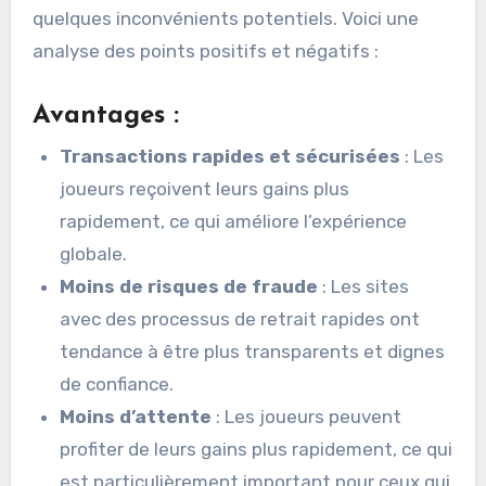
quelques inconvénients potentiels. Voici une
analyse des points positifs et négatifs :
Avantages :
Transactions rapides et sécurisées
: Les
joueurs reçoivent leurs gains plus
rapidement, ce qui améliore l’expérience
globale.
Moins de risques de fraude
: Les sites
avec des processus de retrait rapides ont
tendance à être plus transparents et dignes
de confiance.
Moins d’attente
: Les joueurs peuvent
profiter de leurs gains plus rapidement, ce qui
est particulièrement important pour ceux qui