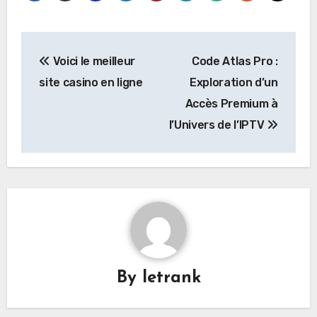
Post
Voici le meilleur
Code Atlas Pro :
navigation
site casino en ligne
Exploration d’un
Accès Premium à
l’Univers de l’IPTV
By
letrank