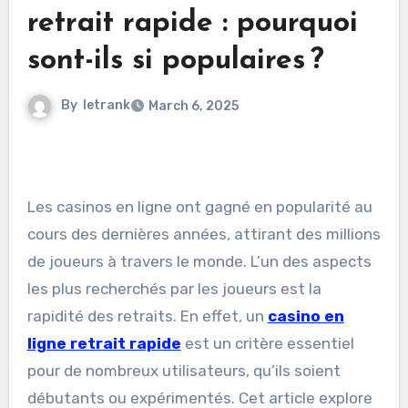
retrait rapide : pourquoi
sont-ils si populaires ?
By
letrank
March 6, 2025
Les casinos en ligne ont gagné en popularité au
cours des dernières années, attirant des millions
de joueurs à travers le monde. L’un des aspects
les plus recherchés par les joueurs est la
rapidité des retraits. En effet, un
casino en
ligne retrait rapide
est un critère essentiel
pour de nombreux utilisateurs, qu’ils soient
débutants ou expérimentés. Cet article explore