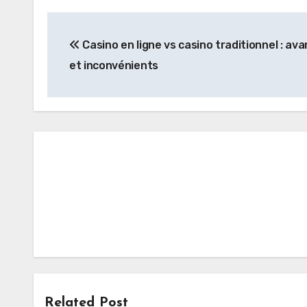
Post
Casino en ligne vs casino traditionnel : av
navigation
et inconvénients
Related Post