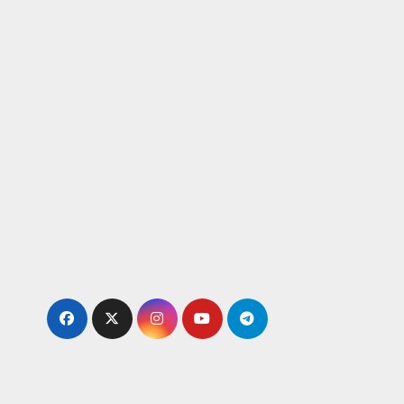
Skip
to
content