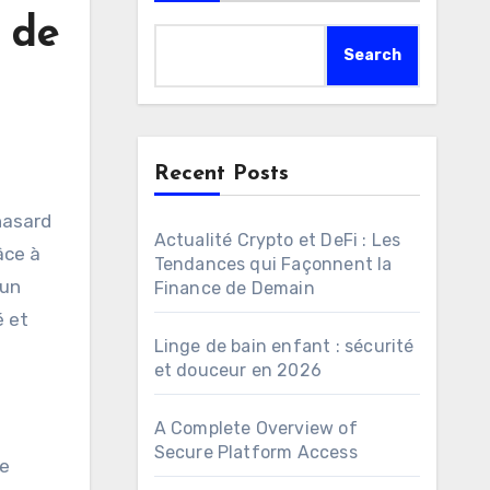
s de
Search
Recent Posts
Actualité Crypto et DeFi : Les
âce à
Tendances qui Façonnent la
 un
Finance de Demain
é et
Linge de bain enfant : sécurité
et douceur en 2026
A Complete Overview of
Secure Platform Access
se