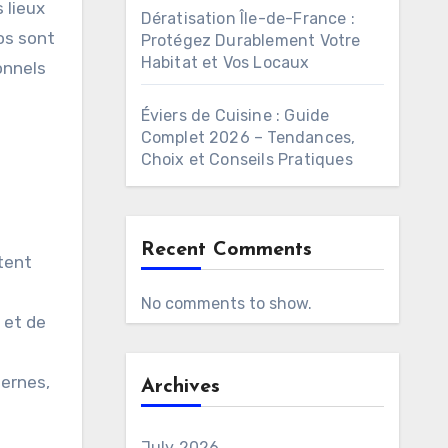
 lieux
Dératisation Île-de-France :
nos sont
Protégez Durablement Votre
Habitat et Vos Locaux
onnels
Éviers de Cuisine : Guide
Complet 2026 – Tendances,
Choix et Conseils Pratiques
Recent Comments
itent
No comments to show.
 et de
ternes,
Archives
July 2026