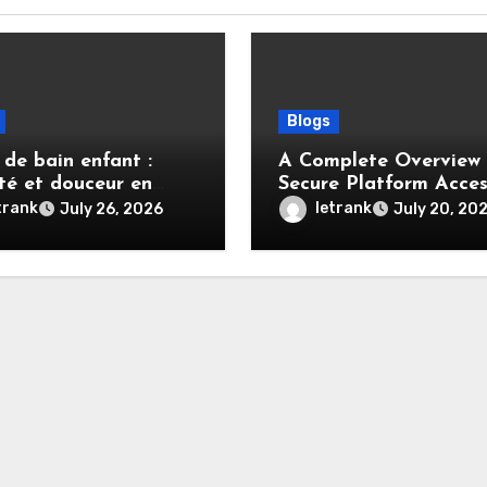
Blogs
 de bain enfant :
A Complete Overview 
ité et douceur en
Secure Platform Acces
trank
letrank
July 26, 2026
July 20, 20