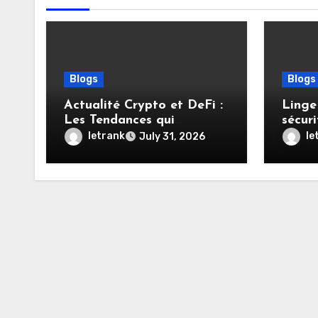
Blogs
Blogs
Actualité Crypto et DeFi :
Linge
Les Tendances qui
sécur
Façonnent la Finance de
2026
letrank
le
July 31, 2026
Demain