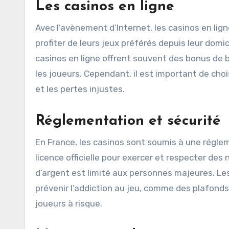
Les casinos en ligne
Avec l’avènement d’Internet, les casinos en lig
profiter de leurs jeux préférés depuis leur dom
casinos en ligne offrent souvent des bonus de b
les joueurs. Cependant, il est important de choi
et les pertes injustes.
Réglementation et sécurité
En France, les casinos sont soumis à une régle
licence officielle pour exercer et respecter des
d’argent est limité aux personnes majeures. L
prévenir l’addiction au jeu, comme des plafo
joueurs à risque.