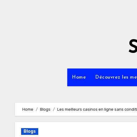
Home
Découvrez les mei
Home
Blogs
Les meilleurs casinos en ligne sans condi
Blogs