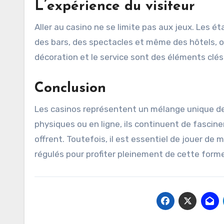
L’expérience du visiteur
Aller au casino ne se limite pas aux jeux. Les
des bars, des spectacles et même des hôtels, of
décoration et le service sont des éléments clés 
Conclusion
Les casinos représentent un mélange unique de 
physiques ou en ligne, ils continuent de fasciner
offrent. Toutefois, il est essentiel de jouer de 
régulés pour profiter pleinement de cette forme 