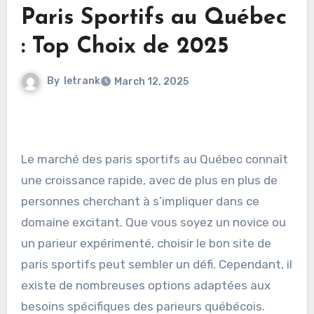
Paris Sportifs au Québec
: Top Choix de 2025
By
letrank
March 12, 2025
Le marché des paris sportifs au Québec connaît
une croissance rapide, avec de plus en plus de
personnes cherchant à s’impliquer dans ce
domaine excitant. Que vous soyez un novice ou
un parieur expérimenté, choisir le bon site de
paris sportifs peut sembler un défi. Cependant, il
existe de nombreuses options adaptées aux
besoins spécifiques des parieurs québécois.