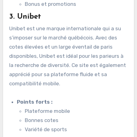
Bonus et promotions
3. Unibet
Unibet est une marque internationale qui a su
s’imposer sur le marché québécois. Avec des
cotes élevées et un large éventail de paris
disponibles, Unibet est idéal pour les parieurs à
la recherche de diversité. Ce site est également
apprécié pour sa plateforme fluide et sa
compatibilité mobile.
Points forts :
Plateforme mobile
Bonnes cotes
Variété de sports