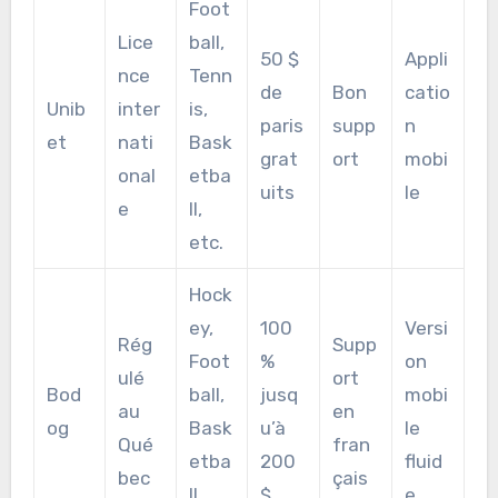
Foot
Lice
ball,
50 $
Appli
nce
Tenn
de
Bon
catio
Unib
inter
is,
paris
supp
n
et
nati
Bask
grat
ort
mobi
onal
etba
uits
le
e
ll,
etc.
Hock
ey,
100
Versi
Rég
Supp
Foot
%
on
ulé
ort
Bod
ball,
jusq
mobi
au
en
og
Bask
u’à
le
Qué
fran
etba
200
fluid
bec
çais
ll,
$
e