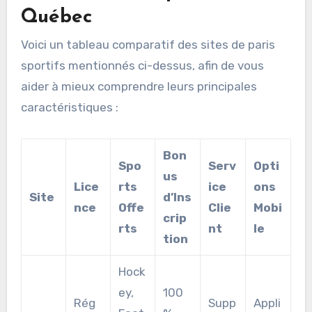
Québec
Voici un tableau comparatif des sites de paris
sportifs mentionnés ci-dessus, afin de vous
aider à mieux comprendre leurs principales
caractéristiques :
Bon
Spo
Serv
Opti
us
Lice
rts
ice
ons
Site
d’Ins
nce
Offe
Clie
Mobi
crip
rts
nt
le
tion
Hock
ey,
100
Rég
Supp
Appli