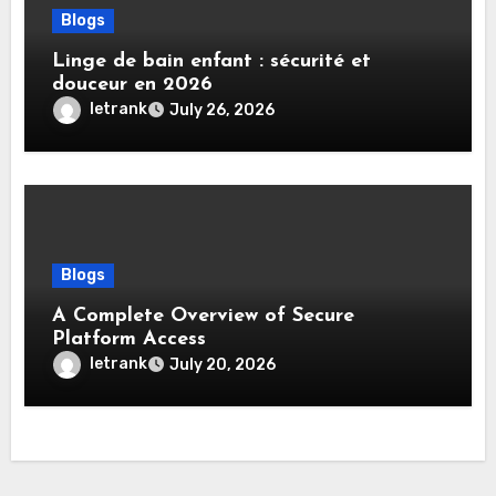
Blogs
Linge de bain enfant : sécurité et
douceur en 2026
letrank
July 26, 2026
Blogs
A Complete Overview of Secure
Platform Access
letrank
July 20, 2026