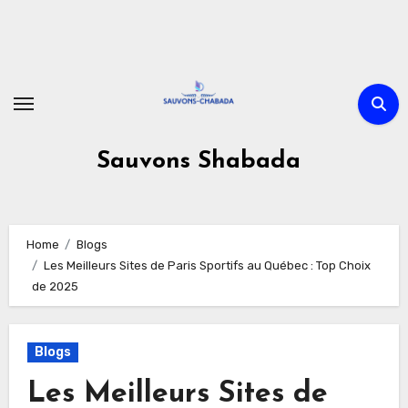
Skip
to
content
Sauvons Shabada
Home
Blogs
Les Meilleurs Sites de Paris Sportifs au Québec : Top Choix
de 2025
Blogs
Les Meilleurs Sites de