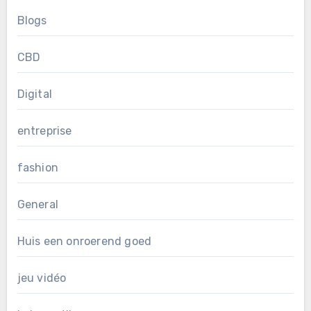
Blogs
CBD
Digital
entreprise
fashion
General
Huis een onroerend goed
jeu vidéo