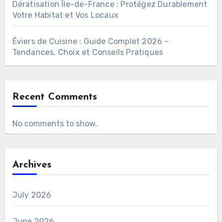
Dératisation Île-de-France : Protégez Durablement
Votre Habitat et Vos Locaux
Éviers de Cuisine : Guide Complet 2026 –
Tendances, Choix et Conseils Pratiques
Recent Comments
No comments to show.
Archives
July 2026
June 2026