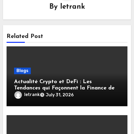
By
letrank
Related Post
Blogs
Actualité Crypto et DeFi : Les
Tendances qui Façonnent la Finance de
Demain
letrank
July 31, 2026