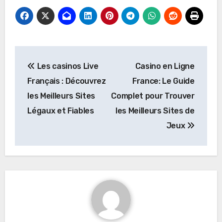
Post
Les casinos Live
Casino en Ligne
navigation
Français : Découvrez
France: Le Guide
les Meilleurs Sites
Complet pour Trouver
Légaux et Fiables
les Meilleurs Sites de
Jeux