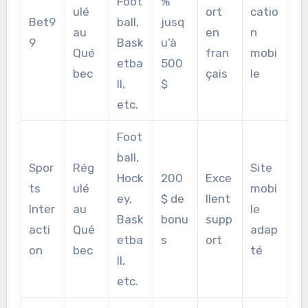
Foot
%
ulé
ort
catio
Bet9
ball,
jusq
au
en
n
9
Bask
u’à
Qué
fran
mobi
etba
500
bec
çais
le
ll,
$
etc.
Foot
ball,
Spor
Rég
Site
Hock
200
Exce
ts
ulé
mobi
ey,
$ de
llent
Inter
au
le
Bask
bonu
supp
acti
Qué
adap
etba
s
ort
on
bec
té
ll,
etc.