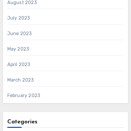
August 2023
July 2023
June 2023
May 2023
April 2023
March 2023
February 2023
Categories