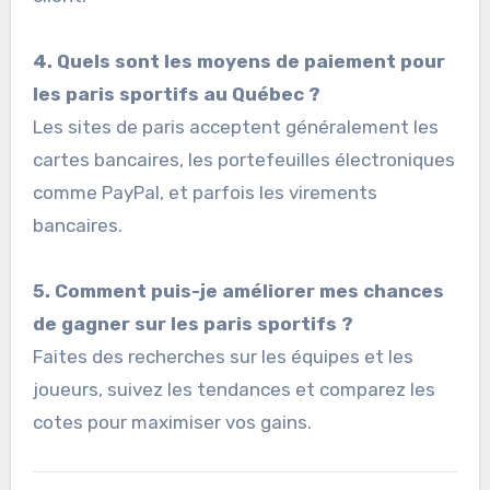
4. Quels sont les moyens de paiement pour
les paris sportifs au Québec ?
Les sites de paris acceptent généralement les
cartes bancaires, les portefeuilles électroniques
comme PayPal, et parfois les virements
bancaires.
5. Comment puis-je améliorer mes chances
de gagner sur les paris sportifs ?
Faites des recherches sur les équipes et les
joueurs, suivez les tendances et comparez les
cotes pour maximiser vos gains.