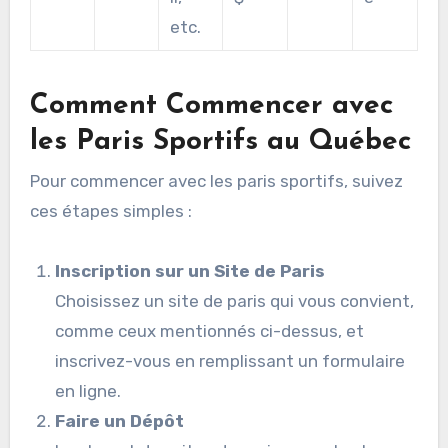
etc.
Comment Commencer avec
les Paris Sportifs au Québec
Pour commencer avec les paris sportifs, suivez
ces étapes simples :
Inscription sur un Site de Paris
Choisissez un site de paris qui vous convient,
comme ceux mentionnés ci-dessus, et
inscrivez-vous en remplissant un formulaire
en ligne.
Faire un Dépôt