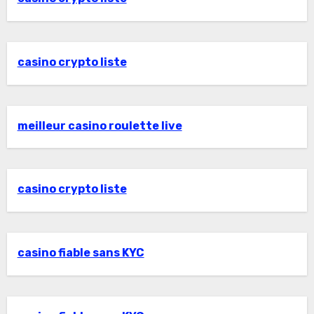
casino crypto liste
meilleur casino roulette live
casino crypto liste
casino fiable sans KYC