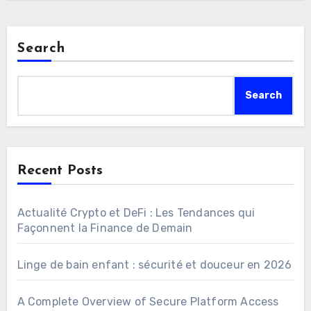
Search
Search
Recent Posts
Actualité Crypto et DeFi : Les Tendances qui
Façonnent la Finance de Demain
Linge de bain enfant : sécurité et douceur en 2026
A Complete Overview of Secure Platform Access