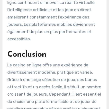
ligne continuent d’innover. La réalité virtuelle,
l’intelligence artificielle et les jeux en direct
améliorent constamment l’expérience des
joueurs. Les plateformes mobiles deviennent
également de plus en plus performantes et
accessibles.
Conclusion
Le casino en ligne offre une expérience de
divertissement moderne, pratique et variée.
Grâce à une large sélection de jeux, des bonus
attractifs et un accès facile, il séduit un nombre
croissant de joueurs. Cependant, il est essentiel
de choisir une plateforme fiable et de jouer de
manière responsable afin de profiter pleinement