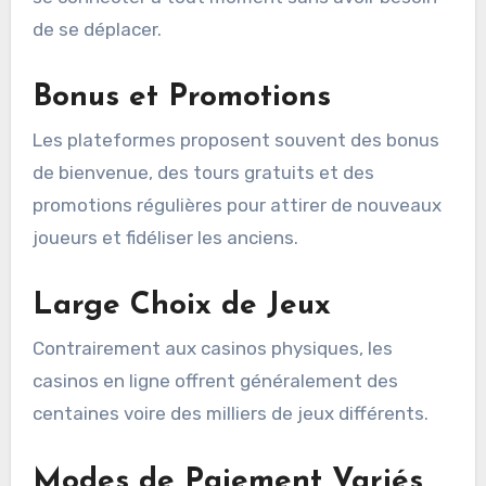
de se déplacer.
Bonus et Promotions
Les plateformes proposent souvent des bonus
de bienvenue, des tours gratuits et des
promotions régulières pour attirer de nouveaux
joueurs et fidéliser les anciens.
Large Choix de Jeux
Contrairement aux casinos physiques, les
casinos en ligne offrent généralement des
centaines voire des milliers de jeux différents.
Modes de Paiement Variés