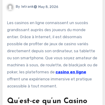
By
letrank
May 8, 2026
Les casinos en ligne connaissent un succès
grandissant auprès des joueurs du monde
entier. Grâce à Internet, il est désormais
possible de profiter de jeux de casino variés
directement depuis son ordinateur, sa tablette
ou son smartphone. Que vous soyez amateur de
machines à sous, de roulette, de blackjack ou de
poker, les plateformes de
casino en ligne
offrent une expérience immersive et pratique
accessible à tout moment.
Qu’est-ce qu’un Casino