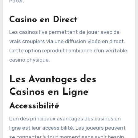
Poker.
Casino en Direct
Les casinos live permettent de jouer avec de
vrais croupiers via une diffusion vidéo en direct.
Cette option reproduit l’ambiance d’un véritable
casino physique.
Les Avantages des
Casinos en Ligne
Accessibilité
L’un des principaux avantages des casinos en
ligne est leur accessibilité. Les joueurs peuvent
se connecter à tout moment sans avoir besoin