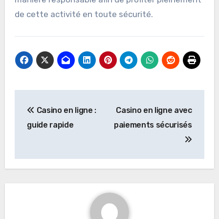
de cette activité en toute sécurité.
Post
Casino en ligne :
Casino en ligne avec
navigation
guide rapide
paiements sécurisés