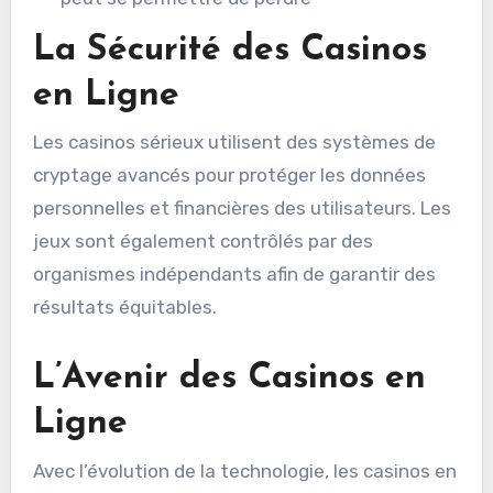
La Sécurité des Casinos
en Ligne
Les casinos sérieux utilisent des systèmes de
cryptage avancés pour protéger les données
personnelles et financières des utilisateurs. Les
jeux sont également contrôlés par des
organismes indépendants afin de garantir des
résultats équitables.
L’Avenir des Casinos en
Ligne
Avec l’évolution de la technologie, les casinos en