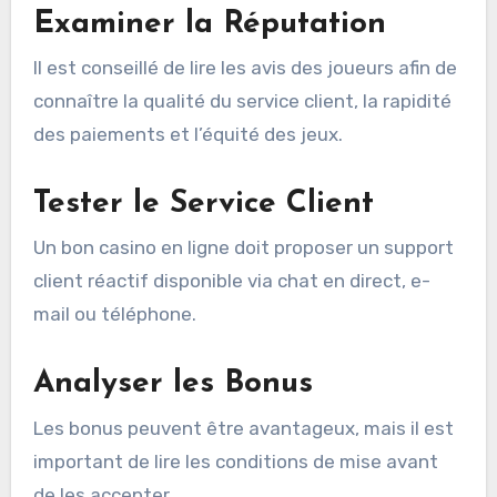
Examiner la Réputation
Il est conseillé de lire les avis des joueurs afin de
connaître la qualité du service client, la rapidité
des paiements et l’équité des jeux.
Tester le Service Client
Un bon casino en ligne doit proposer un support
client réactif disponible via chat en direct, e-
mail ou téléphone.
Analyser les Bonus
Les bonus peuvent être avantageux, mais il est
important de lire les conditions de mise avant
de les accepter.