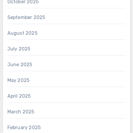
October 2025
September 2025
August 2025
July 2025
June 2025
May 2025
April 2025
March 2025
February 2025