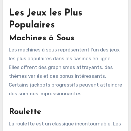
Les Jeux les Plus
Populaires
Machines à Sous
Les machines à sous représentent l’un des jeux
les plus populaires dans les casinos en ligne.
Elles offrent des graphismes attrayants, des
thèmes variés et des bonus intéressants.
Certains jackpots progressifs peuvent atteindre
des sommes impressionnantes.
Roulette
La roulette est un classique incontournable. Les