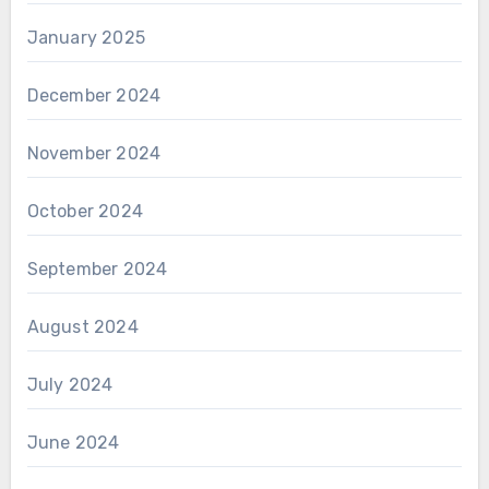
January 2025
December 2024
November 2024
October 2024
September 2024
August 2024
July 2024
June 2024