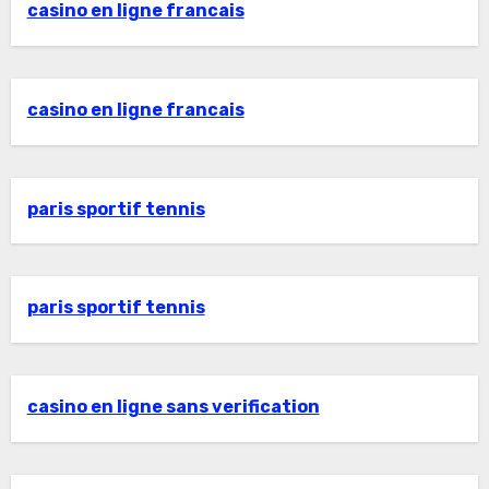
casino en ligne francais
casino en ligne francais
paris sportif tennis
paris sportif tennis
casino en ligne sans verification