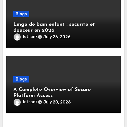
Blogs
Linge de bain enfant : sécurité et
douceur en 2026
letrank
July 26, 2026
Blogs
A Complete Overview of Secure
Platform Access
letrank
July 20, 2026