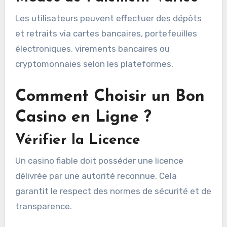
Les utilisateurs peuvent effectuer des dépôts
et retraits via cartes bancaires, portefeuilles
électroniques, virements bancaires ou
cryptomonnaies selon les plateformes.
Comment Choisir un Bon
Casino en Ligne ?
Vérifier la Licence
Un casino fiable doit posséder une licence
délivrée par une autorité reconnue. Cela
garantit le respect des normes de sécurité et de
transparence.