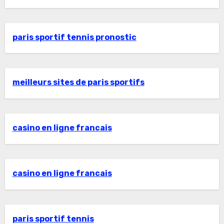
paris sportif tennis pronostic
meilleurs sites de paris sportifs
casino en ligne francais
casino en ligne francais
paris sportif tennis