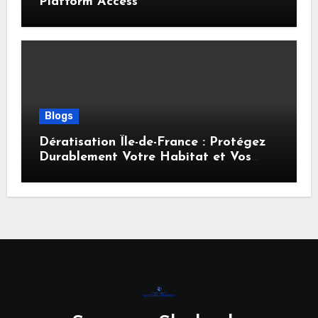
Platform Access
Blogs
Dératisation Île-de-France : Protégez
Durablement Votre Habitat et Vos
Locaux