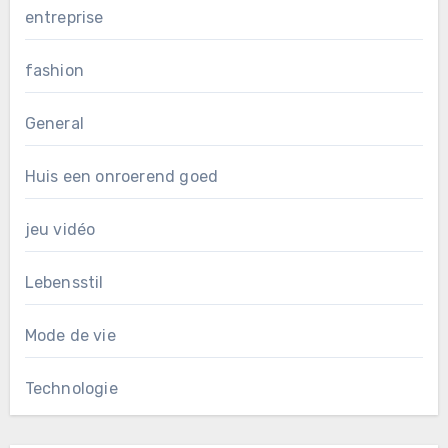
entreprise
fashion
General
Huis een onroerend goed
jeu vidéo
Lebensstil
Mode de vie
Technologie