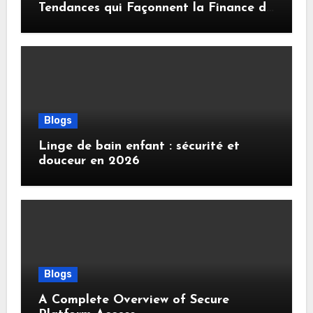
Tendances qui Façonnent la Finance de
Demain
Blogs
Linge de bain enfant : sécurité et
douceur en 2026
Blogs
A Complete Overview of Secure