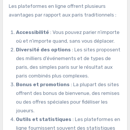
Les plateformes en ligne offrent plusieurs
avantages par rapport aux paris traditionnels :
Accessibilité
: Vous pouvez parier n’importe
où et n’importe quand, sans vous déplacer.
Diversité des options
: Les sites proposent
des milliers d’événements et de types de
paris, des simples paris sur le résultat aux
paris combinés plus complexes.
Bonus et promotions
: La plupart des sites
offrent des bonus de bienvenue, des remises
ou des offres spéciales pour fidéliser les
joueurs.
Outils et statistiques
: Les plateformes en
ligne fournissent souvent des statistiques