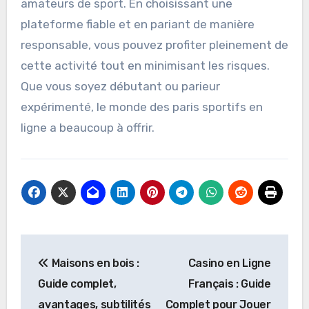
amateurs de sport. En choisissant une
plateforme fiable et en pariant de manière
responsable, vous pouvez profiter pleinement de
cette activité tout en minimisant les risques.
Que vous soyez débutant ou parieur
expérimenté, le monde des paris sportifs en
ligne a beaucoup à offrir.
Post
Maisons en bois :
Casino en Ligne
navigation
Guide complet,
Français : Guide
avantages, subtilités
Complet pour Jouer