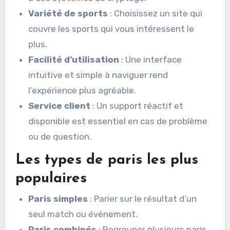
Variété de sports
: Choisissez un site qui
couvre les sports qui vous intéressent le
plus.
Facilité d’utilisation
: Une interface
intuitive et simple à naviguer rend
l’expérience plus agréable.
Service client
: Un support réactif et
disponible est essentiel en cas de problème
ou de question.
Les types de paris les plus
populaires
Paris simples
: Parier sur le résultat d’un
seul match ou événement.
Paris combinés
: Regrouper plusieurs paris