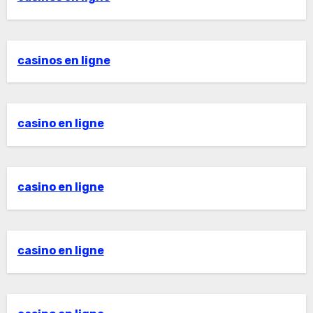
casinos en ligne
casino en ligne
casino en ligne
casino en ligne