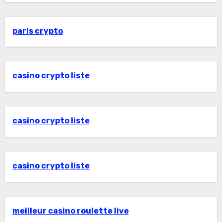
paris crypto
casino crypto liste
casino crypto liste
casino crypto liste
meilleur casino roulette live