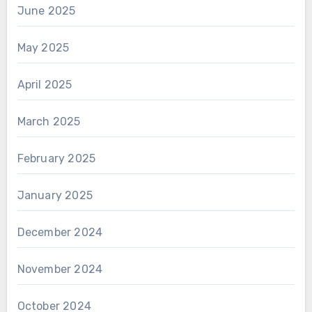
June 2025
May 2025
April 2025
March 2025
February 2025
January 2025
December 2024
November 2024
October 2024