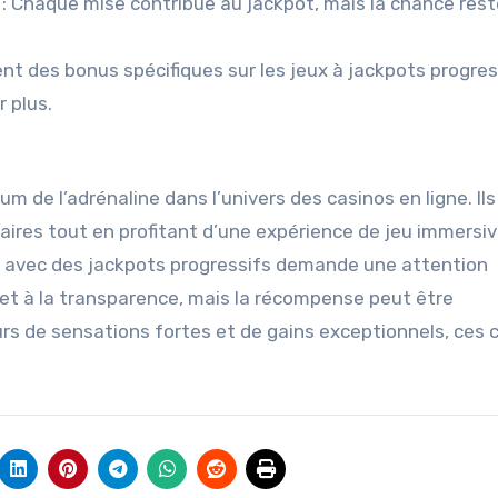
: Chaque mise contribue au jackpot, mais la chance rest
ent des bonus spécifiques sur les jeux à jackpots progres
 plus.
 de l’adrénaline dans l’univers des casinos en ligne. Ils
aires tout en profitant d’une expérience de jeu immersiv
gne avec des jackpots progressifs demande une attention
ux et à la transparence, mais la récompense peut être
rs de sensations fortes et de gains exceptionnels, ces 