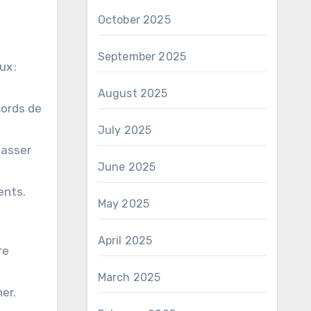
October 2025
September 2025
x :
August 2025
cords de
July 2025
passer
June 2025
ents.
May 2025
April 2025
re
March 2025
er.