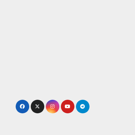
Skip
to
content