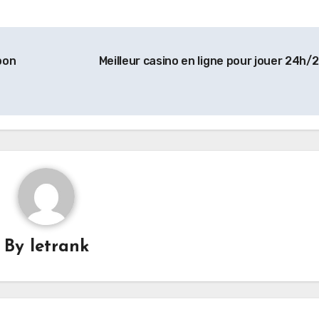
bon
Meilleur casino en ligne pour jouer 24h/
By
letrank