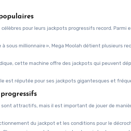
 populaires
élèbres pour leurs jackpots progressifs record. Parmi eu
 à sous millionnaire », Mega Moolah détient plusieurs re
ordique, cette machine offre des jackpots qui peuvent dé
lle est réputée pour ses jackpots gigantesques et fréqu
progressifs
 sont attractifs, mais il est important de jouer de maniè
tionnement du jackpot et les conditions pour le décroch