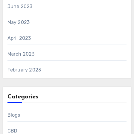
June 2023
May 2023
April 2023
March 2023
February 2023
Categories
Blogs
CBD