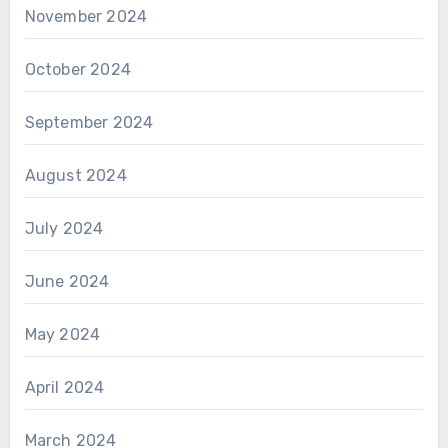
November 2024
October 2024
September 2024
August 2024
July 2024
June 2024
May 2024
April 2024
March 2024