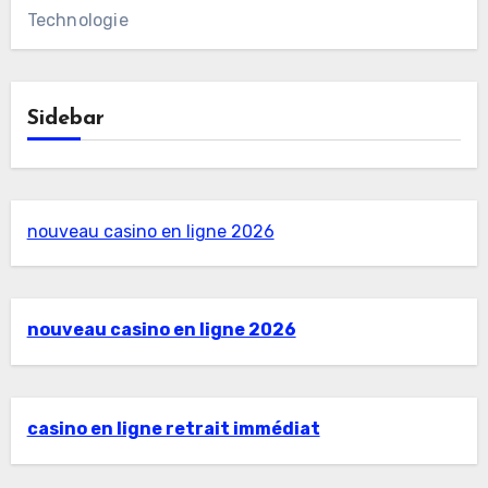
Technologie
Sidebar
nouveau casino en ligne 2026
nouveau casino en ligne 2026
casino en ligne retrait immédiat