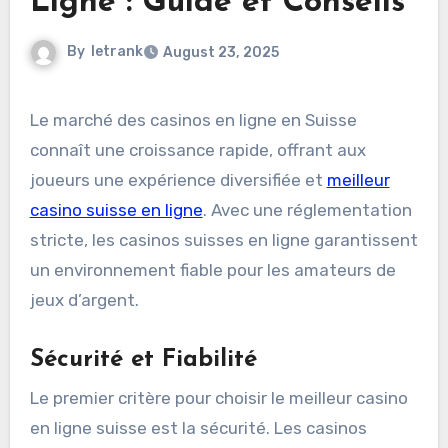
Ligne : Guide et Conseils
By
letrank
August 23, 2025
Le marché des casinos en ligne en Suisse
connaît une croissance rapide, offrant aux
joueurs une expérience diversifiée et
meilleur
casino suisse en ligne
. Avec une réglementation
stricte, les casinos suisses en ligne garantissent
un environnement fiable pour les amateurs de
jeux d’argent.
Sécurité et Fiabilité
Le premier critère pour choisir le meilleur casino
en ligne suisse est la sécurité. Les casinos