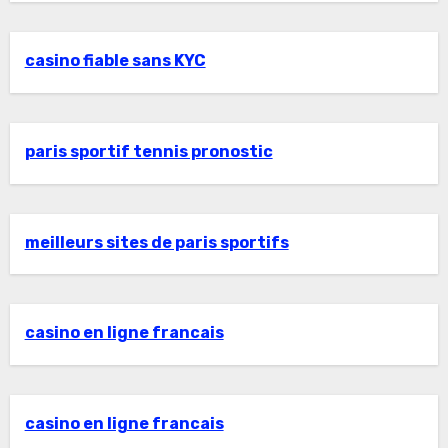
casino fiable sans KYC
paris sportif tennis pronostic
meilleurs sites de paris sportifs
casino en ligne francais
casino en ligne francais