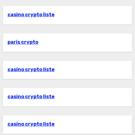
casino crypto liste
paris crypto
casino crypto liste
casino crypto liste
casino crypto liste