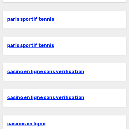
paris sportif tennis
paris sportif tennis
casino en ligne sans verification
casino en ligne sans verification
casinos en ligne