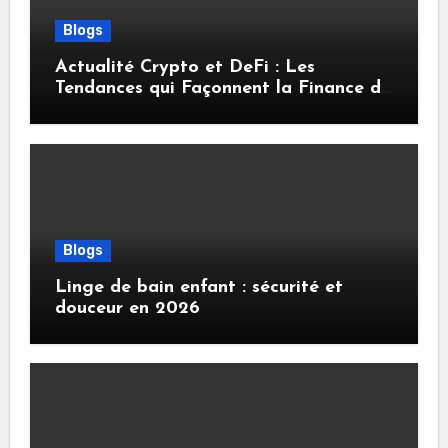
Blogs
Actualité Crypto et DeFi : Les
Tendances qui Façonnent la Finance de
Demain
Blogs
Linge de bain enfant : sécurité et
douceur en 2026