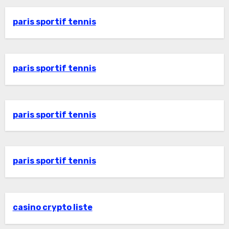
paris sportif tennis
paris sportif tennis
paris sportif tennis
paris sportif tennis
casino crypto liste