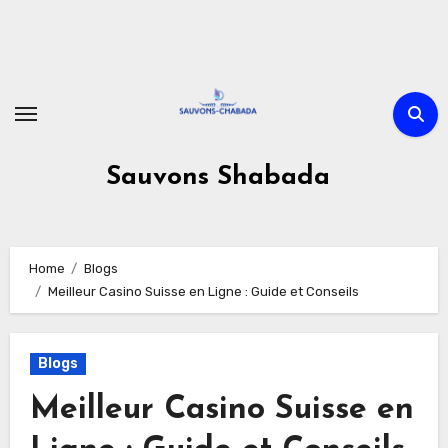
Skip
to
content
Sauvons Shabada
Home
Blogs
Meilleur Casino Suisse en Ligne : Guide et Conseils
Blogs
Meilleur Casino Suisse en