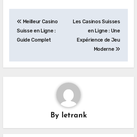
Post
Meilleur Casino
Les Casinos Suisses
navigation
Suisse en Ligne :
en Ligne : Une
Guide Complet
Expérience de Jeu
Moderne
By
letrank