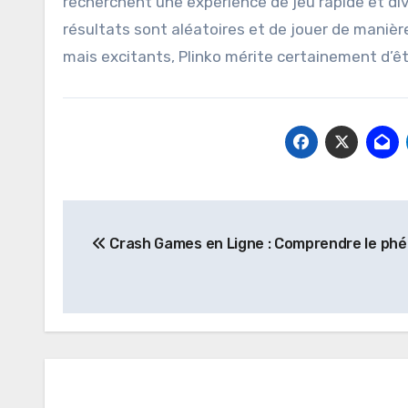
recherchent une expérience de jeu rapide et div
résultats sont aléatoires et de jouer de manièr
mais excitants, Plinko mérite certainement d’ê
Post
Crash Games en Ligne : Comprendre le p
navigation