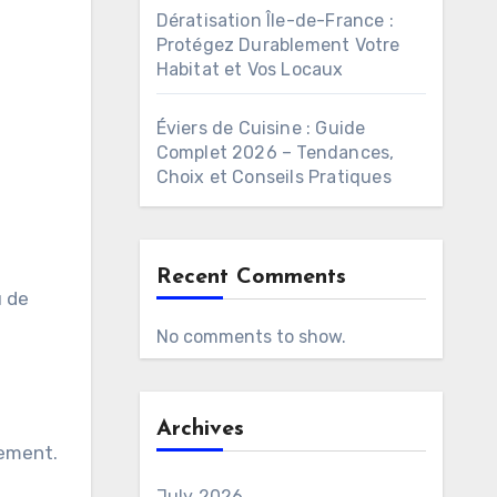
Dératisation Île-de-France :
Protégez Durablement Votre
Habitat et Vos Locaux
Éviers de Cuisine : Guide
Complet 2026 – Tendances,
Choix et Conseils Pratiques
Recent Comments
u de
No comments to show.
Archives
nement.
July 2026