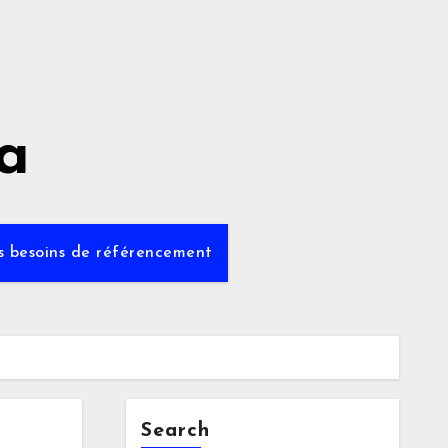
a
os besoins de référencement
Search