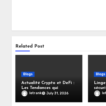
Related Post
Blogs
Blogs
Actualité Crypto et DeFi :
Linge
Les Tendances qui
sécur
Façonnent la Finance de
2026
letrank
le
July 31, 2026
Demain