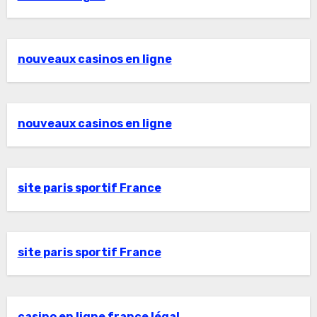
nouveaux casinos en ligne
nouveaux casinos en ligne
site paris sportif France
site paris sportif France
casino en ligne france légal