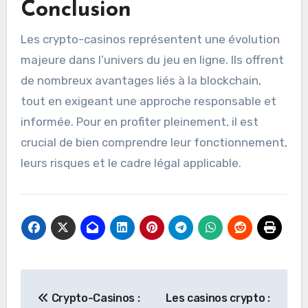
Conclusion
Les crypto-casinos représentent une évolution
majeure dans l’univers du jeu en ligne. Ils offrent
de nombreux avantages liés à la blockchain,
tout en exigeant une approche responsable et
informée. Pour en profiter pleinement, il est
crucial de bien comprendre leur fonctionnement,
leurs risques et le cadre légal applicable.
Post
Crypto-Casinos :
Les casinos crypto :