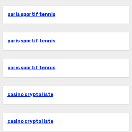
paris sportif tennis
paris sportif tennis
paris sportif tennis
casino crypto liste
casino crypto liste