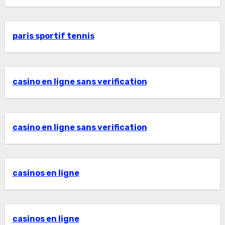
paris sportif tennis
casino en ligne sans verification
casino en ligne sans verification
casinos en ligne
casinos en ligne