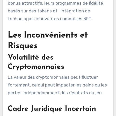
bonus attractifs, leurs programmes de fidélité
basés sur des tokens et l’intégration de
technologies innovantes comme les NFT.
Les Inconvénients et
Risques
Volatilité des
Cryptomonnaies
La valeur des cryptomonnaies peut fluctuer
fortement, ce qui peut impacter les gains ou les
pertes indépendamment des résultats du jeu.
Cadre Juridique Incertain