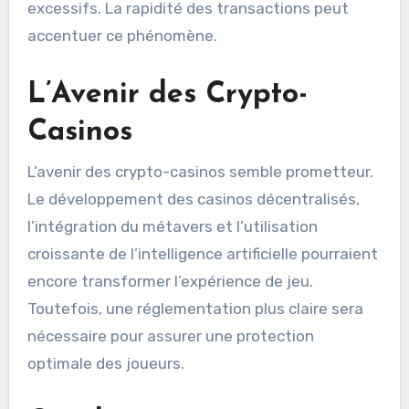
excessifs. La rapidité des transactions peut
accentuer ce phénomène.
L’Avenir des Crypto-
Casinos
L’avenir des crypto-casinos semble prometteur.
Le développement des casinos décentralisés,
l’intégration du métavers et l’utilisation
croissante de l’intelligence artificielle pourraient
encore transformer l’expérience de jeu.
Toutefois, une réglementation plus claire sera
nécessaire pour assurer une protection
optimale des joueurs.