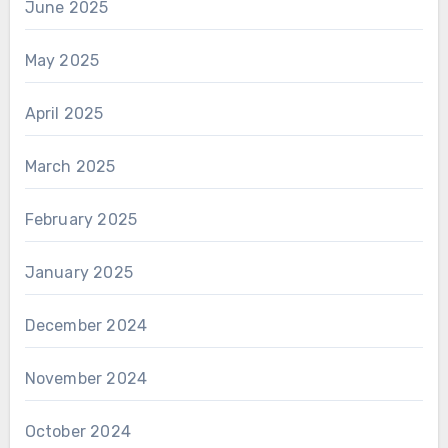
June 2025
May 2025
April 2025
March 2025
February 2025
January 2025
December 2024
November 2024
October 2024