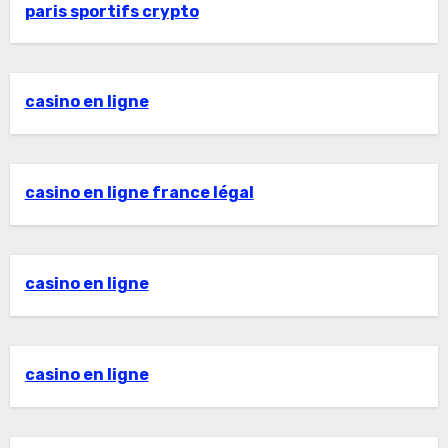
paris sportifs crypto
casino en ligne
casino en ligne france légal
casino en ligne
casino en ligne