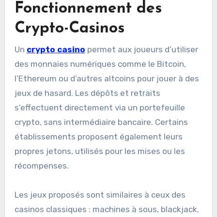
Fonctionnement des
Crypto-Casinos
Un
crypto casino
permet aux joueurs d’utiliser
des monnaies numériques comme le Bitcoin,
l’Ethereum ou d’autres altcoins pour jouer à des
jeux de hasard. Les dépôts et retraits
s’effectuent directement via un portefeuille
crypto, sans intermédiaire bancaire. Certains
établissements proposent également leurs
propres jetons, utilisés pour les mises ou les
récompenses.
Les jeux proposés sont similaires à ceux des
casinos classiques : machines à sous, blackjack,