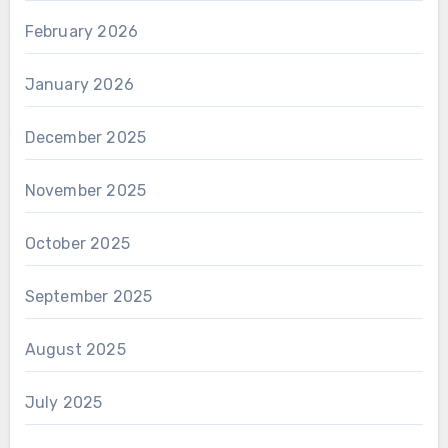
February 2026
January 2026
December 2025
November 2025
October 2025
September 2025
August 2025
July 2025