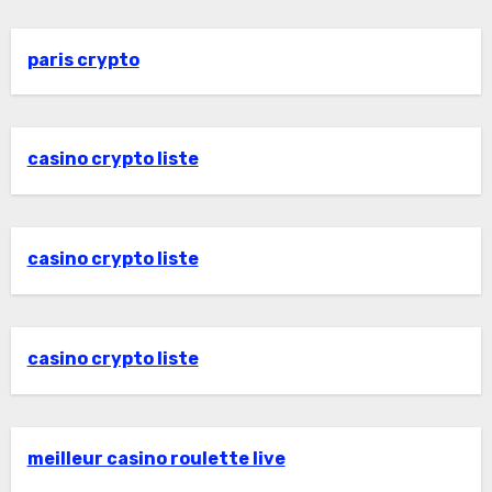
paris crypto
casino crypto liste
casino crypto liste
casino crypto liste
meilleur casino roulette live