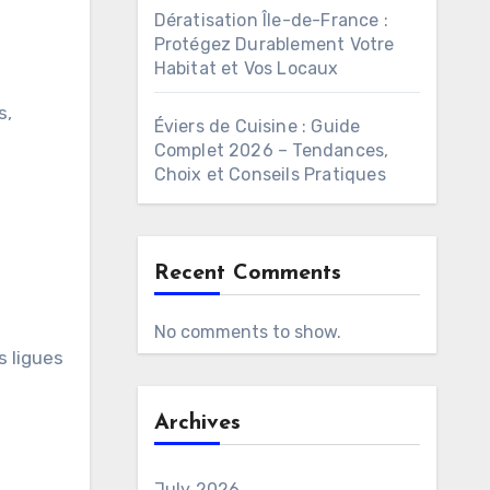
Dératisation Île-de-France :
Protégez Durablement Votre
Habitat et Vos Locaux
s,
Éviers de Cuisine : Guide
Complet 2026 – Tendances,
Choix et Conseils Pratiques
Recent Comments
No comments to show.
s ligues
Archives
July 2026