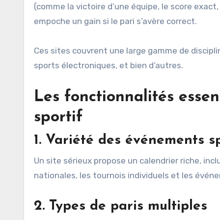
(comme la victoire d’une équipe, le score exact
empoche un gain si le pari s’avère correct.
Ces sites couvrent une large gamme de discipline
sports électroniques, et bien d’autres.
Les fonctionnalités essen
sportif
1.
Variété des événements sp
Un site sérieux propose un calendrier riche, in
nationales, les tournois individuels et les évén
2.
Types de paris multiples