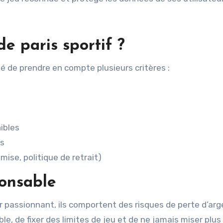
e paris sportif ?
dé de prendre en compte plusieurs critères :
ibles
rs
mise, politique de retrait)
ponsable
ir passionnant, ils comportent des risques de perte d’arge
e, de fixer des limites de jeu et de ne jamais miser plus