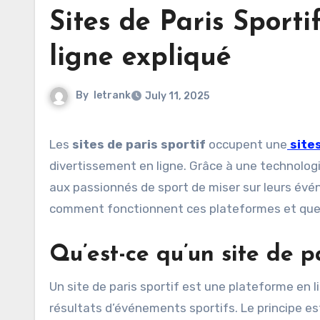
Sites de Paris Sporti
ligne expliqué
By
letrank
July 11, 2025
Les
sites de paris sportif
occupent une
sites
divertissement en ligne. Grâce à une technologie
aux passionnés de sport de miser sur leurs év
comment fonctionnent ces plateformes et que f
Qu’est-ce qu’un site de pa
Un site de paris sportif est une plateforme en li
résultats d’événements sportifs. Le principe est 