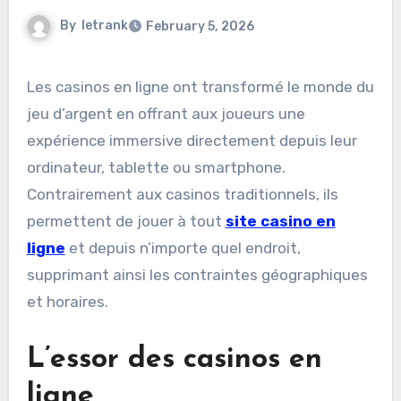
By
letrank
February 5, 2026
Les casinos en ligne ont transformé le monde du
jeu d’argent en offrant aux joueurs une
expérience immersive directement depuis leur
ordinateur, tablette ou smartphone.
Contrairement aux casinos traditionnels, ils
permettent de jouer à tout
site casino en
ligne
et depuis n’importe quel endroit,
supprimant ainsi les contraintes géographiques
et horaires.
L’essor des casinos en
ligne