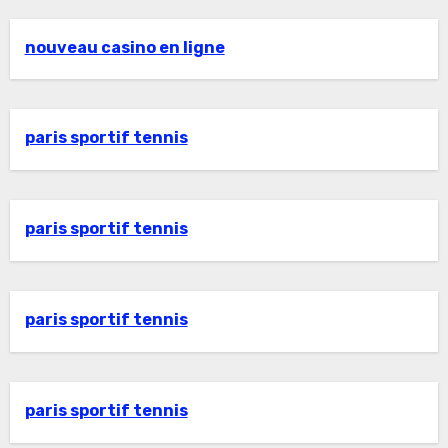
nouveau casino en ligne
paris sportif tennis
paris sportif tennis
paris sportif tennis
paris sportif tennis