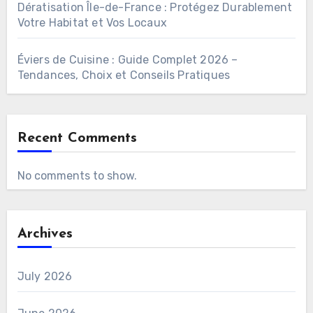
Dératisation Île-de-France : Protégez Durablement
Votre Habitat et Vos Locaux
Éviers de Cuisine : Guide Complet 2026 –
Tendances, Choix et Conseils Pratiques
Recent Comments
No comments to show.
Archives
July 2026