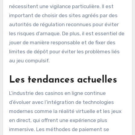
nécessitent une vigilance particulière. Il est
important de choisir des sites agréés par des
autorités de régulation reconnues pour éviter
les risques d’arnaque. De plus, il est essentiel de
jouer de manière responsable et de fixer des
limites de dépôt pour éviter les problèmes liés
au jeu compulsif.
Les tendances actuelles
L’industrie des casinos en ligne continue
d’évoluer avec l’intégration de technologies
modernes comme la réalité virtuelle et les jeux
en direct, qui offrent une expérience plus
immersive. Les méthodes de paiement se