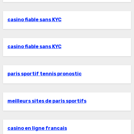
casino fiable sans KYC
casino fiable sans KYC
paris sportif tennis pronostic
meilleurs sites de paris sportifs
casino en ligne francais