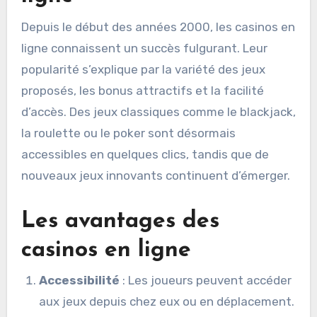
Depuis le début des années 2000, les casinos en
ligne connaissent un succès fulgurant. Leur
popularité s’explique par la variété des jeux
proposés, les bonus attractifs et la facilité
d’accès. Des jeux classiques comme le blackjack,
la roulette ou le poker sont désormais
accessibles en quelques clics, tandis que de
nouveaux jeux innovants continuent d’émerger.
Les avantages des
casinos en ligne
Accessibilité
: Les joueurs peuvent accéder
aux jeux depuis chez eux ou en déplacement.