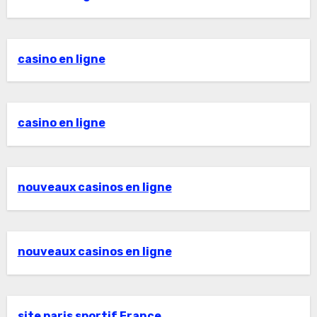
casino en ligne
casino en ligne
nouveaux casinos en ligne
nouveaux casinos en ligne
site paris sportif France