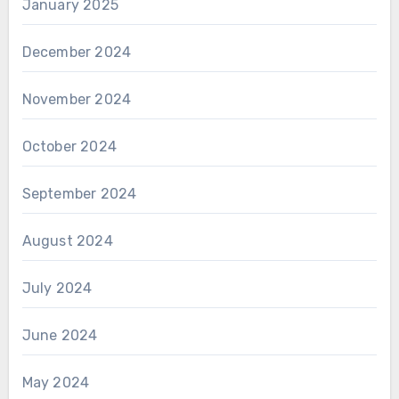
January 2025
December 2024
November 2024
October 2024
September 2024
August 2024
July 2024
June 2024
May 2024