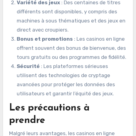
Variété des jeux
: Des centaines de titres
différents sont disponibles, y compris des
machines à sous thématiques et des jeux en
direct avec croupiers.
Bonus et promotions
: Les casinos en ligne
offrent souvent des bonus de bienvenue, des
tours gratuits ou des programmes de fidélité.
Sécurité
: Les plateformes sérieuses
utilisent des technologies de cryptage
avancées pour protéger les données des
utilisateurs et garantir l’équité des jeux.
Les précautions à
prendre
Malgré leurs avantages, les casinos en ligne