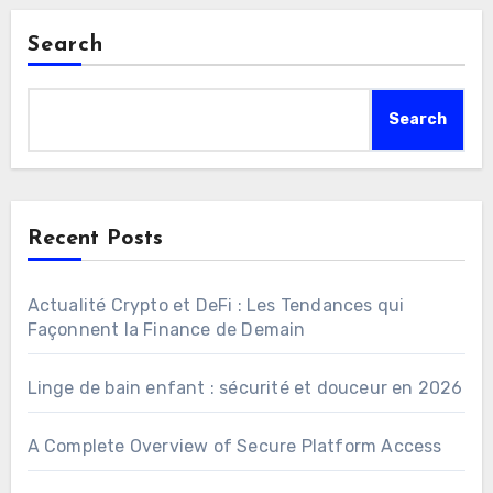
Search
Search
Recent Posts
Actualité Crypto et DeFi : Les Tendances qui
Façonnent la Finance de Demain
Linge de bain enfant : sécurité et douceur en 2026
A Complete Overview of Secure Platform Access