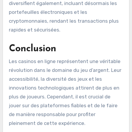
diversifient également, incluant désormais les
portefeuilles électroniques et les
cryptomonnaies, rendant les transactions plus
rapides et sécurisées.
Conclusion
Les casinos en ligne représentent une véritable
révolution dans le domaine du jeu d’argent. Leur
accessibilité, la diversité des jeux et les
innovations technologiques attirent de plus en
plus de joueurs. Cependant, il est crucial de
jouer sur des plateformes fiables et de le faire
de manière responsable pour profiter
pleinement de cette expérience.