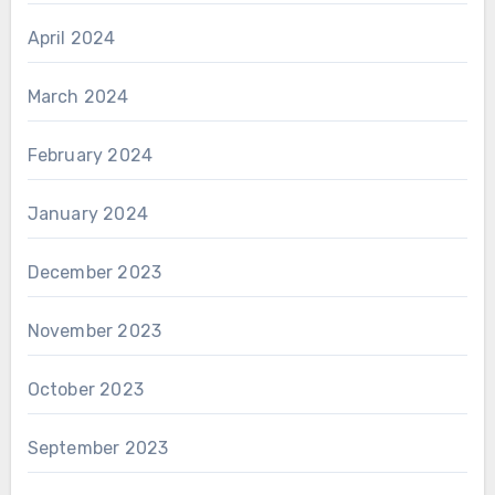
April 2024
March 2024
February 2024
January 2024
December 2023
November 2023
October 2023
September 2023