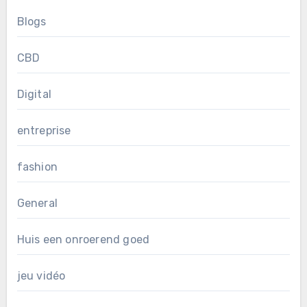
Blogs
CBD
Digital
entreprise
fashion
General
Huis een onroerend goed
jeu vidéo