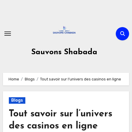
Skip
to
content
Sauvons Shabada
Home
Blogs
Tout savoir sur l’univers des casinos en ligne
Blogs
Tout savoir sur l’univers
des casinos en ligne