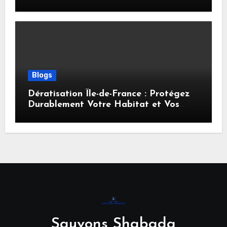
Blogs
Dératisation Île-de-France : Protégez
Durablement Votre Habitat et Vos
Locaux
Sauvons Shabada