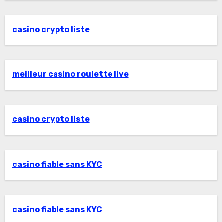
casino crypto liste
meilleur casino roulette live
casino crypto liste
casino fiable sans KYC
casino fiable sans KYC