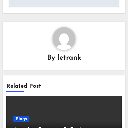
By
letrank
Related Post
Blogs