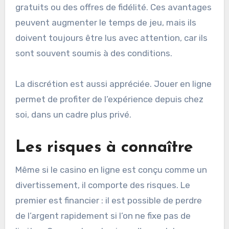
gratuits ou des offres de fidélité. Ces avantages
peuvent augmenter le temps de jeu, mais ils
doivent toujours être lus avec attention, car ils
sont souvent soumis à des conditions.
La discrétion est aussi appréciée. Jouer en ligne
permet de profiter de l’expérience depuis chez
soi, dans un cadre plus privé.
Les risques à connaître
Même si le casino en ligne est conçu comme un
divertissement, il comporte des risques. Le
premier est financier : il est possible de perdre
de l’argent rapidement si l’on ne fixe pas de