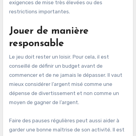
exigences de mise très élevées ou des
restrictions importantes.
Jouer de manière
responsable
Le jeu doit rester un loisir. Pour cela, il est
conseillé de définir un budget avant de
commencer et de ne jamais le dépasser. Il vaut
mieux considérer l’argent misé comme une
dépense de divertissement et non comme un
moyen de gagner de l’argent.
Faire des pauses régulières peut aussi aider à
garder une bonne maîtrise de son activité. Il est