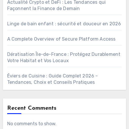
Actualité Crypto et DeFi : Les Tendances qui
Façonnent la Finance de Demain
Linge de bain enfant : sécurité et douceur en 2026
A Complete Overview of Secure Platform Access
Dératisation Île-de-France : Protégez Durablement
Votre Habitat et Vos Locaux
Éviers de Cuisine : Guide Complet 2026 –
Tendances, Choix et Conseils Pratiques
Recent Comments
No comments to show.