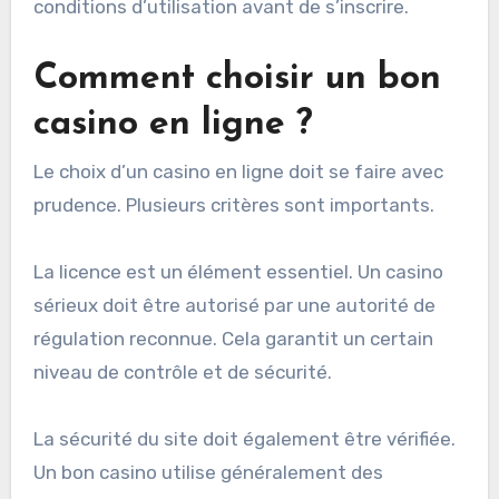
conditions d’utilisation avant de s’inscrire.
Comment choisir un bon
casino en ligne ?
Le choix d’un casino en ligne doit se faire avec
prudence. Plusieurs critères sont importants.
La licence est un élément essentiel. Un casino
sérieux doit être autorisé par une autorité de
régulation reconnue. Cela garantit un certain
niveau de contrôle et de sécurité.
La sécurité du site doit également être vérifiée.
Un bon casino utilise généralement des