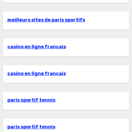
meilleurs sites de paris sportifs
casino en ligne francais
casino en ligne francais
paris sportif tennis
paris sportif tennis