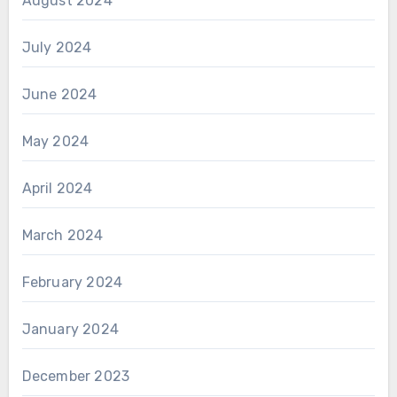
August 2024
July 2024
June 2024
May 2024
April 2024
March 2024
February 2024
January 2024
December 2023