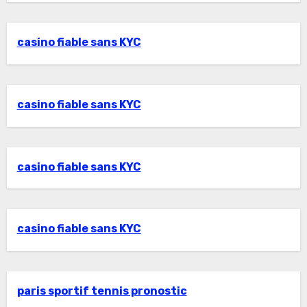
casino fiable sans KYC
casino fiable sans KYC
casino fiable sans KYC
casino fiable sans KYC
paris sportif tennis pronostic