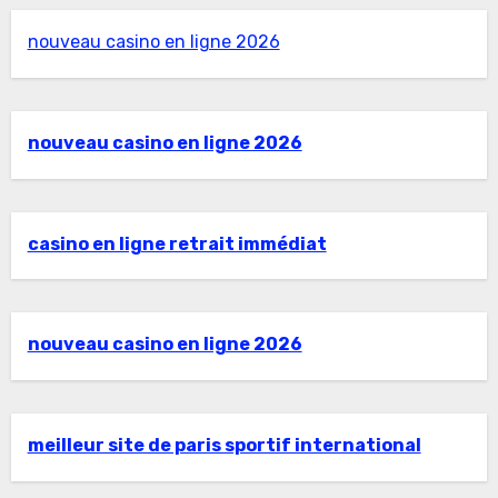
nouveau casino en ligne 2026
nouveau casino en ligne 2026
casino en ligne retrait immédiat
nouveau casino en ligne 2026
meilleur site de paris sportif international