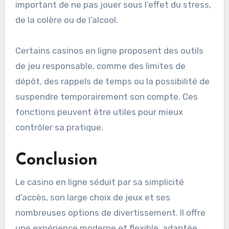
important de ne pas jouer sous l’effet du stress,
de la colère ou de l’alcool.
Certains casinos en ligne proposent des outils
de jeu responsable, comme des limites de
dépôt, des rappels de temps ou la possibilité de
suspendre temporairement son compte. Ces
fonctions peuvent être utiles pour mieux
contrôler sa pratique.
Conclusion
Le casino en ligne séduit par sa simplicité
d’accès, son large choix de jeux et ses
nombreuses options de divertissement. Il offre
une expérience moderne et flexible, adaptée