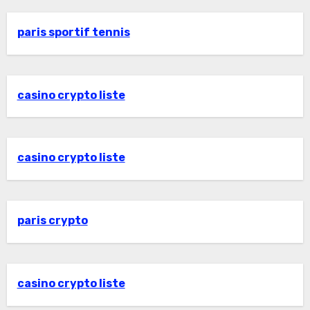
paris sportif tennis
casino crypto liste
casino crypto liste
paris crypto
casino crypto liste