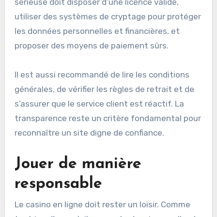
sérieuse doit disposer d’une licence valide,
utiliser des systèmes de cryptage pour protéger
les données personnelles et financières, et
proposer des moyens de paiement sûrs.
Il est aussi recommandé de lire les conditions
générales, de vérifier les règles de retrait et de
s’assurer que le service client est réactif. La
transparence reste un critère fondamental pour
reconnaître un site digne de confiance.
Jouer de manière
responsable
Le casino en ligne doit rester un loisir. Comme