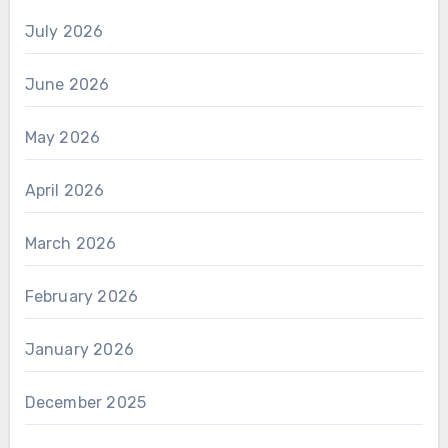
July 2026
June 2026
May 2026
April 2026
March 2026
February 2026
January 2026
December 2025