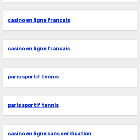
casino en ligne francais
casino en ligne francais
paris sportif tennis
paris sportif tennis
casino en ligne sans verification