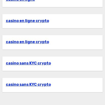
casino en ligne crypto
casino en ligne crypto
casino sans KYC crypto
casino sans KYC crypto