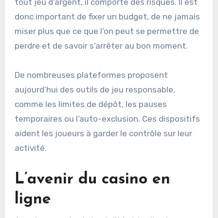
tout jeu d’argent, il comporte des risques. Il est
donc important de fixer un budget, de ne jamais
miser plus que ce que l’on peut se permettre de
perdre et de savoir s’arrêter au bon moment.
De nombreuses plateformes proposent
aujourd’hui des outils de jeu responsable,
comme les limites de dépôt, les pauses
temporaires ou l’auto-exclusion. Ces dispositifs
aident les joueurs à garder le contrôle sur leur
activité.
L’avenir du casino en
ligne