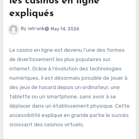
les casinos en ligne
expliqués
By
letrank
May 14, 2026
Le casino en ligne est devenu l’une des formes
de divertissement les plus populaires sur
internet. Grâce à l’évolution des technologies
numériques, il est désormais possible de jouer à
des jeux de hasard depuis un ordinateur, une
tablette ou un smartphone, sans avoir à se
déplacer dans un établissement physique. Cette
accessibilité explique en grande partie le succès
croissant des casinos virtuels.