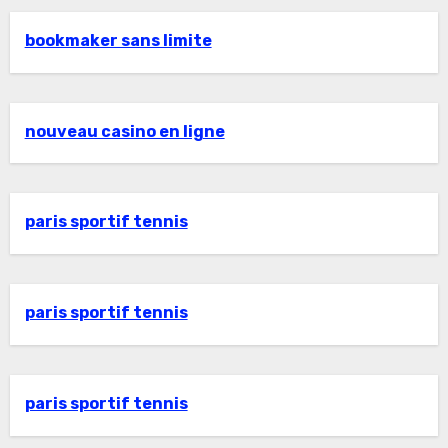
bookmaker sans limite
nouveau casino en ligne
paris sportif tennis
paris sportif tennis
paris sportif tennis