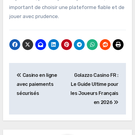
important de choisir une plateforme fiable et de
jouer avec prudence.
Post
Casino en ligne
Golazzo Casino FR :
navigation
avec paiements
Le Guide Ultime pour
sécurisés
les Joueurs Français
en 2026