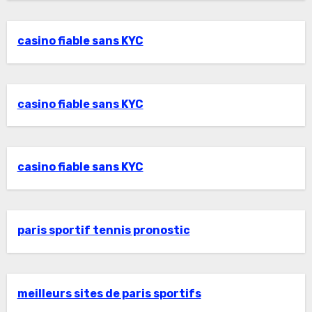
casino fiable sans KYC
casino fiable sans KYC
casino fiable sans KYC
paris sportif tennis pronostic
meilleurs sites de paris sportifs