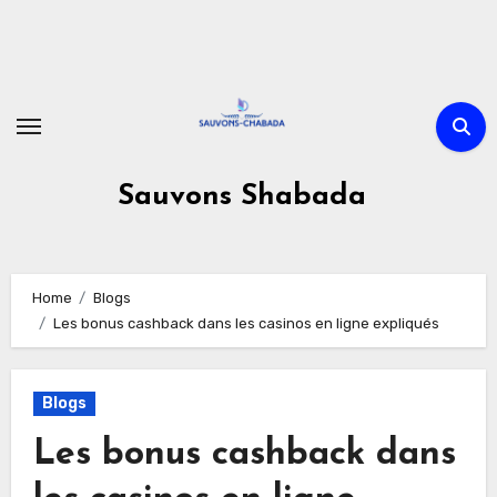
Skip
to
content
Sauvons Shabada
Home
Blogs
Les bonus cashback dans les casinos en ligne expliqués
Blogs
Les bonus cashback dans