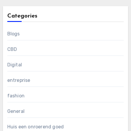
Categories
Blogs
CBD
Digital
entreprise
fashion
General
Huis een onroerend goed