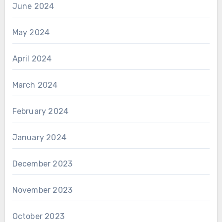
June 2024
May 2024
April 2024
March 2024
February 2024
January 2024
December 2023
November 2023
October 2023