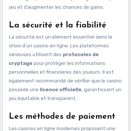
jeu et d’augmenter les chances de gains.
La sécurité et la fiabilité
La sécurité est un élément essentiel dans le
choix d’un casino en ligne. Les plateformes
sérieuses utilisent des
protocoles de
cryptage
pour protéger les informations
personnelles et financières des joueurs. Il est
également recommandé de vérifier que le casino
possède une
licence officielle
, garantissant un
jeu équitable et transparent.
Les méthodes de paiement
Les casinos en ligne modernes proposent une