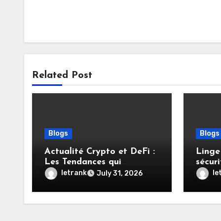
Related Post
Blogs
Blogs
Actualité Crypto et DeFi :
Linge
Les Tendances qui
sécur
Façonnent la Finance de
2026
letrank
le
July 31, 2026
Demain