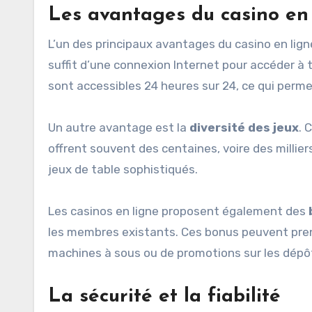
Les avantages du casino en
L’un des principaux avantages du casino en lign
suffit d’une connexion Internet pour accéder à 
sont accessibles 24 heures sur 24, ce qui perm
Un autre avantage est la
diversité des jeux
. 
offrent souvent des centaines, voire des millier
jeux de table sophistiqués.
Les casinos en ligne proposent également des
les membres existants. Ces bonus peuvent prendr
machines à sous ou de promotions sur les dépô
La sécurité et la fiabilité