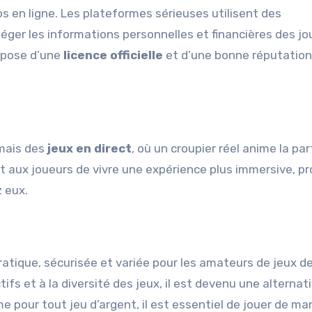
os en ligne. Les plateformes sérieuses utilisent des
éger les informations personnelles et financières des jou
ispose d’une
licence officielle
et d’une bonne réputation
mais des
jeux en direct
, où un croupier réel anime la par
t aux joueurs de vivre une expérience plus immersive, p
z eux.
ratique, sécurisée et variée pour les amateurs de jeux d
tifs et à la diversité des jeux, il est devenu une alternat
 pour tout jeu d’argent, il est essentiel de jouer de ma