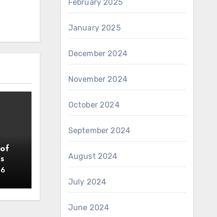
February 2025
January 2025
December 2024
November 2024
October 2024
September 2024
of
August 2024
s
26
July 2024
June 2024