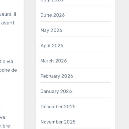
eurs. Il
June 2026
 avant
May 2026
April 2026
March 2026
tie via
roche de
February 2026
January 2026
December 2025
e
ive
November 2025
nière