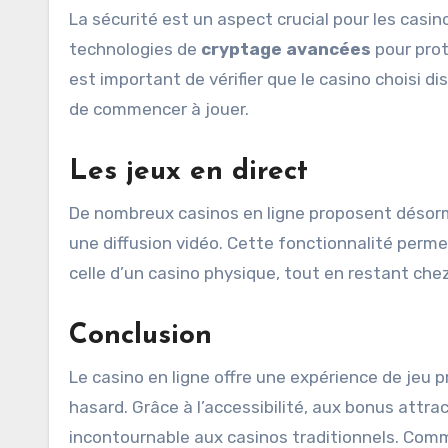
La sécurité est un aspect crucial pour les casin
technologies de
cryptage avancées
pour prot
est important de vérifier que le casino choisi d
de commencer à jouer.
Les jeux en direct
De nombreux casinos en ligne proposent désor
une diffusion vidéo. Cette fonctionnalité perme
celle d’un casino physique, tout en restant che
Conclusion
Le casino en ligne offre une expérience de jeu p
hasard. Grâce à l’accessibilité, aux bonus attrac
incontournable aux casinos traditionnels. Comme