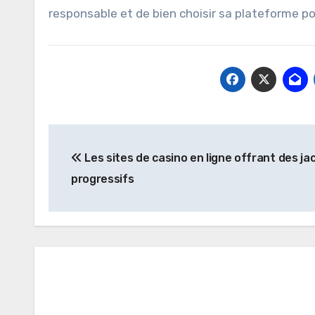
responsable et de bien choisir sa plateforme po
Post
Les sites de casino en ligne offrant des ja
navigation
progressifs