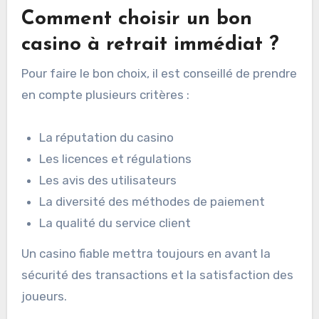
Comment choisir un bon
casino à retrait immédiat ?
Pour faire le bon choix, il est conseillé de prendre
en compte plusieurs critères :
La réputation du casino
Les licences et régulations
Les avis des utilisateurs
La diversité des méthodes de paiement
La qualité du service client
Un casino fiable mettra toujours en avant la
sécurité des transactions et la satisfaction des
joueurs.