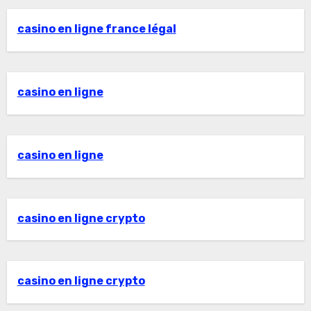
casino en ligne france légal
casino en ligne
casino en ligne
casino en ligne crypto
casino en ligne crypto