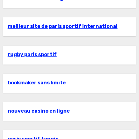
meilleur site de paris sportif international
rugby paris sportif
bookmaker sans limite
nouveau casino en ligne
paris sportif tennis