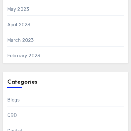
May 2023
April 2023
March 2023
February 2023
Categories
Blogs
CBD
Digital