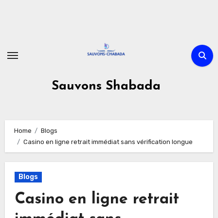
Skip
to
content
Sauvons Shabada
Home
Blogs
Casino en ligne retrait immédiat sans vérification longue
Blogs
Casino en ligne retrait