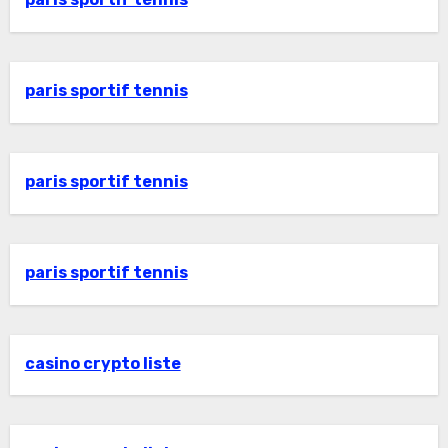
paris sportif tennis
paris sportif tennis
paris sportif tennis
casino crypto liste