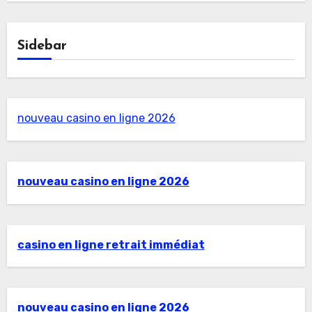
Sidebar
nouveau casino en ligne 2026
nouveau casino en ligne 2026
casino en ligne retrait immédiat
nouveau casino en ligne 2026