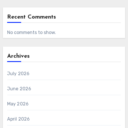
Recent Comments
No comments to show.
Archives
July 2026
June 2026
May 2026
April 2026