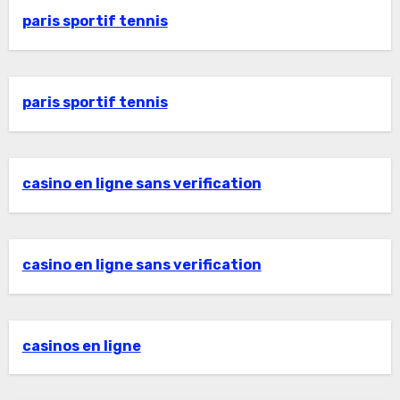
paris sportif tennis
paris sportif tennis
casino en ligne sans verification
casino en ligne sans verification
casinos en ligne