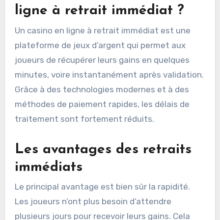
ligne à retrait immédiat ?
Un casino en ligne à retrait immédiat est une
plateforme de jeux d’argent qui permet aux
joueurs de récupérer leurs gains en quelques
minutes, voire instantanément après validation.
Grâce à des technologies modernes et à des
méthodes de paiement rapides, les délais de
traitement sont fortement réduits.
Les avantages des retraits
immédiats
Le principal avantage est bien sûr la rapidité.
Les joueurs n’ont plus besoin d’attendre
plusieurs jours pour recevoir leurs gains. Cela