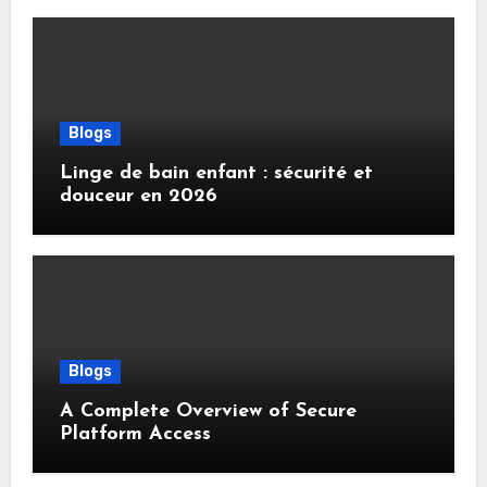
Blogs
Linge de bain enfant : sécurité et
douceur en 2026
Blogs
A Complete Overview of Secure
Platform Access