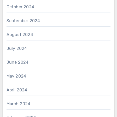
October 2024
September 2024
August 2024
July 2024
June 2024
May 2024
April 2024
March 2024