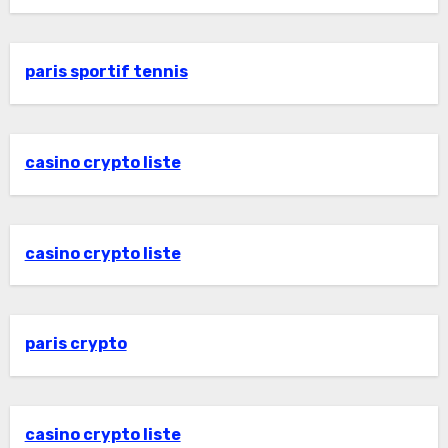
paris sportif tennis
casino crypto liste
casino crypto liste
paris crypto
casino crypto liste