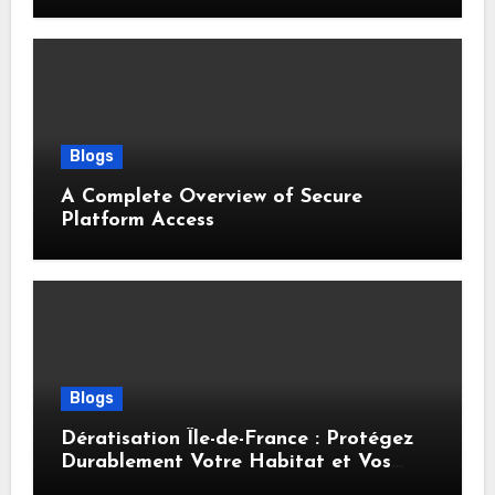
Blogs
A Complete Overview of Secure
Platform Access
Blogs
Dératisation Île-de-France : Protégez
Durablement Votre Habitat et Vos
Locaux