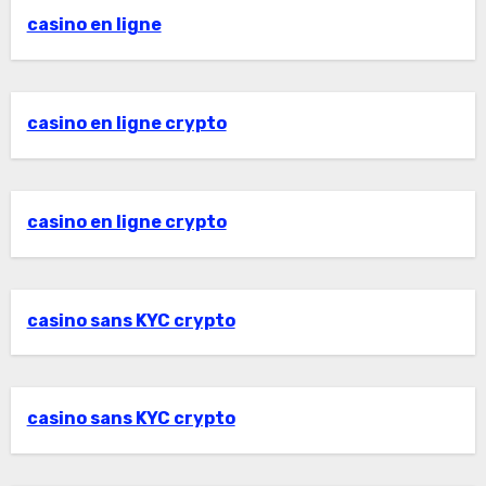
casino en ligne
casino en ligne crypto
casino en ligne crypto
casino sans KYC crypto
casino sans KYC crypto