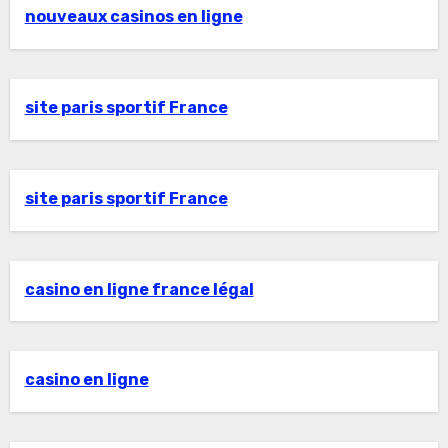
nouveaux casinos en ligne
site paris sportif France
site paris sportif France
casino en ligne france légal
casino en ligne