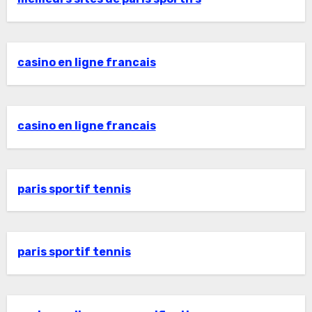
casino en ligne francais
casino en ligne francais
paris sportif tennis
paris sportif tennis