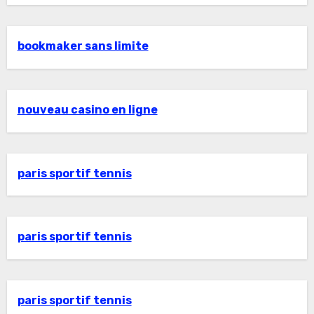
bookmaker sans limite
nouveau casino en ligne
paris sportif tennis
paris sportif tennis
paris sportif tennis