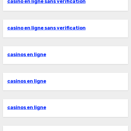
casino en ligne sans verification
casino en ligne sans verification
casinos en ligne
casinos en ligne
casinos en ligne