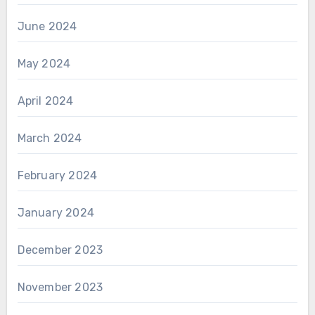
June 2024
May 2024
April 2024
March 2024
February 2024
January 2024
December 2023
November 2023