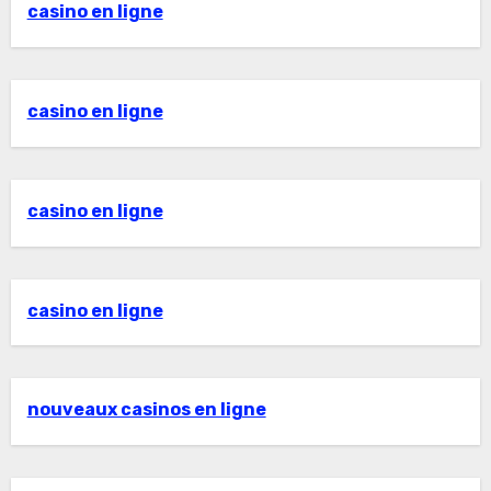
casino en ligne
casino en ligne
casino en ligne
casino en ligne
nouveaux casinos en ligne