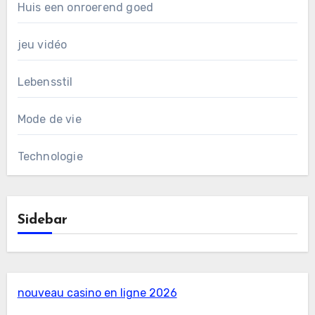
Huis een onroerend goed
jeu vidéo
Lebensstil
Mode de vie
Technologie
Sidebar
nouveau casino en ligne 2026