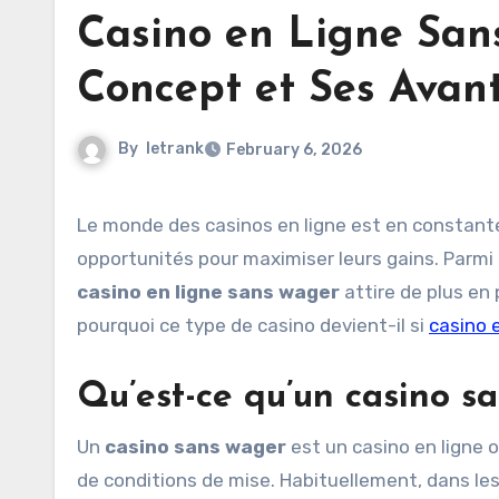
Casino en Ligne San
Concept et Ses Avan
By
letrank
February 6, 2026
Le monde des casinos en ligne est en constante évolution, offrant aux joueurs de nouvelles expériences et
opportunités pour maximiser leurs gains. Parmi l
casino en ligne sans wager
attire de plus en 
pourquoi ce type de casino devient-il si
casino 
Qu’est-ce qu’un casino s
Un
casino sans wager
est un casino en ligne 
de conditions de mise. Habituellement, dans les 