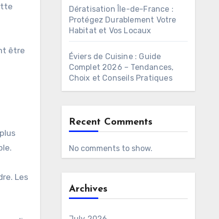
ette
Dératisation Île-de-France :
Protégez Durablement Votre
Habitat et Vos Locaux
nt être
Éviers de Cuisine : Guide
Complet 2026 – Tendances,
Choix et Conseils Pratiques
Recent Comments
 plus
le.
No comments to show.
dre. Les
Archives
July 2026