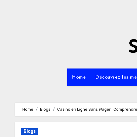
Home
Découvrez les mei
Home
Blogs
Casino en Ligne Sans Wager : Comprendre
Blogs