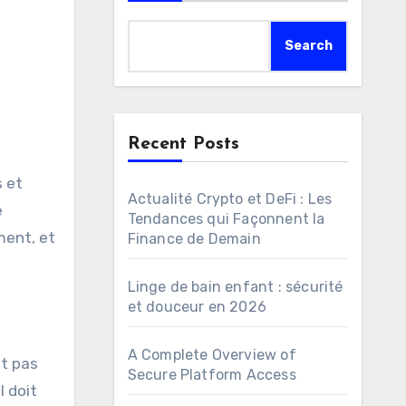
Search
Recent Posts
Actualité Crypto et DeFi : Les
e
Tendances qui Façonnent la
ment, et
Finance de Demain
Linge de bain enfant : sécurité
et douceur en 2026
A Complete Overview of
nt pas
Secure Platform Access
l doit