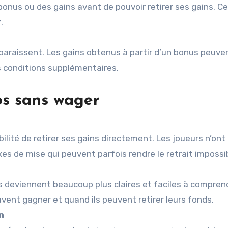
onus ou des gains avant de pouvoir retirer ses gains. C
r
.
paraissent. Les gains obtenus à partir d’un bonus peuve
s conditions supplémentaires.
os sans wager
ilité de retirer ses gains directement. Les joueurs n’ont
s de mise qui peuvent parfois rendre le retrait impossib
s deviennent beaucoup plus claires et faciles à compren
ent gagner et quand ils peuvent retirer leurs fonds.
n