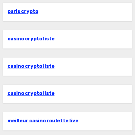
paris crypto
casino crypto liste
casino crypto liste
casino crypto liste
meilleur casino roulette live