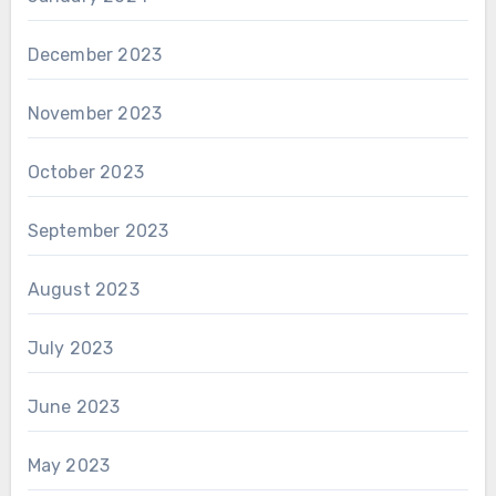
December 2023
November 2023
October 2023
September 2023
August 2023
July 2023
June 2023
May 2023