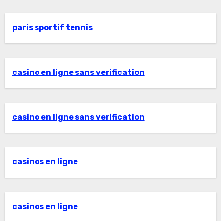
paris sportif tennis
casino en ligne sans verification
casino en ligne sans verification
casinos en ligne
casinos en ligne