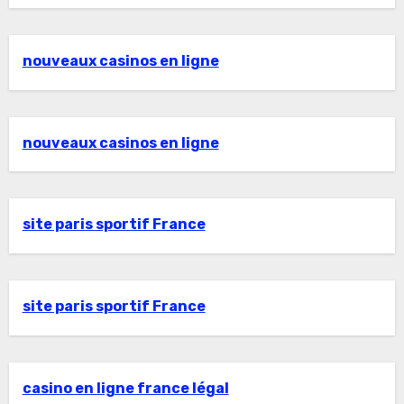
nouveaux casinos en ligne
nouveaux casinos en ligne
site paris sportif France
site paris sportif France
casino en ligne france légal