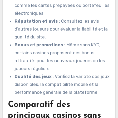
comme les cartes prépayées ou portefeuilles
électroniques.
Réputation et avis
: Consultez les avis
d’autres joueurs pour évaluer la fiabilité et la
qualité du site.
Bonus et promotions
: Même sans KYC,
certains casinos proposent des bonus
attractifs pour les nouveaux joueurs ou les
joueurs réguliers.
Qualité des jeux
: Vérifiez la variété des jeux
disponibles, la compatibilité mobile et la
performance générale de la plateforme.
Comparatif des
principaux casinos sans