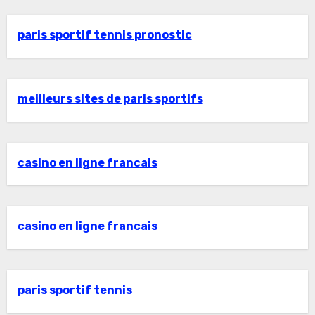
paris sportif tennis pronostic
meilleurs sites de paris sportifs
casino en ligne francais
casino en ligne francais
paris sportif tennis