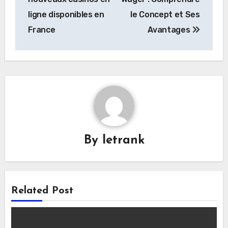
ligne disponibles en
le Concept et Ses
France
Avantages
By
letrank
Related Post