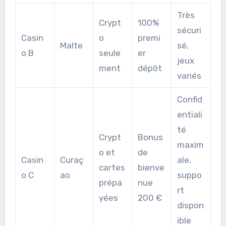
Très
Crypt
100%
sécuri
Casin
o
premi
Malte
sé,
o B
seule
er
jeux
ment
dépôt
variés
Confid
entiali
té
Crypt
Bonus
maxim
o et
de
Casin
Curaç
ale,
cartes
bienve
o C
ao
suppo
prépa
nue
rt
yées
200 €
dispon
ible