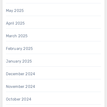
May 2025
April 2025
March 2025
February 2025
January 2025
December 2024
November 2024
October 2024