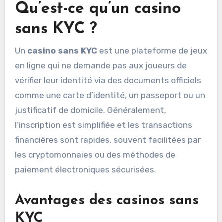
Qu’est-ce qu’un casino
sans KYC ?
Un
casino sans KYC
est une plateforme de jeux
en ligne qui ne demande pas aux joueurs de
vérifier leur identité via des documents officiels
comme une carte d’identité, un passeport ou un
justificatif de domicile. Généralement,
l’inscription est simplifiée et les transactions
financières sont rapides, souvent facilitées par
les cryptomonnaies ou des méthodes de
paiement électroniques sécurisées.
Avantages des casinos sans
KYC