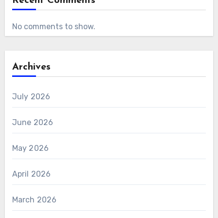
Recent Comments
No comments to show.
Archives
July 2026
June 2026
May 2026
April 2026
March 2026