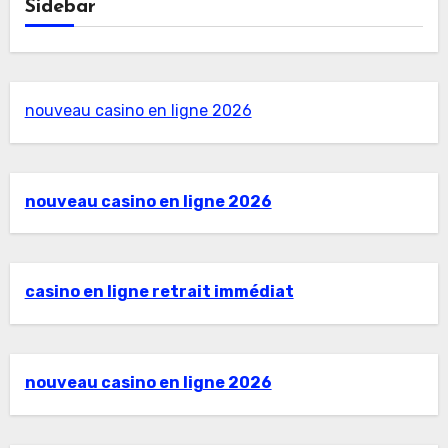
Sidebar
nouveau casino en ligne 2026
nouveau casino en ligne 2026
casino en ligne retrait immédiat
nouveau casino en ligne 2026