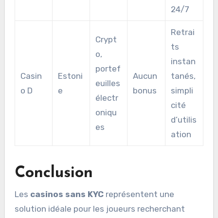
24/7
Retrai
Crypt
ts
o,
instan
portef
Casin
Estoni
Aucun
tanés,
euilles
o D
e
bonus
simpli
électr
cité
oniqu
d’utilis
es
ation
Conclusion
Les
casinos sans KYC
représentent une
solution idéale pour les joueurs recherchant