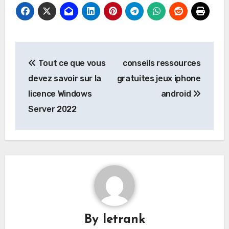
Post
Tout ce que vous
conseils ressources
navigation
devez savoir sur la
gratuites jeux iphone
licence Windows
android
Server 2022
By
letrank