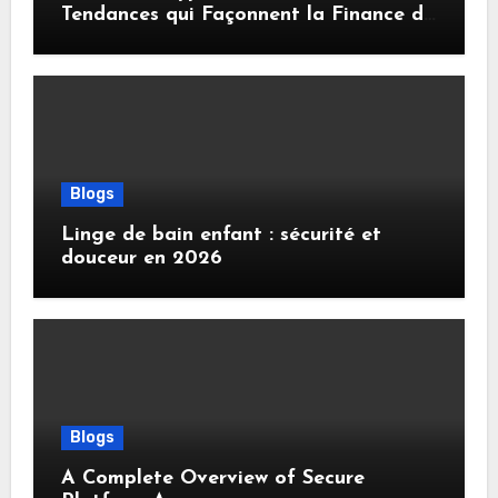
Tendances qui Façonnent la Finance de
Demain
Blogs
Linge de bain enfant : sécurité et
douceur en 2026
Blogs
A Complete Overview of Secure