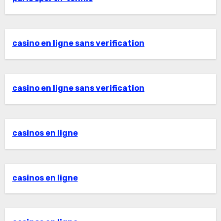
casino en ligne sans verification
casino en ligne sans verification
casinos en ligne
casinos en ligne