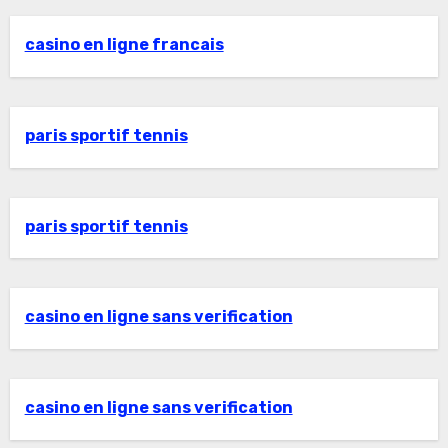
casino en ligne francais
paris sportif tennis
paris sportif tennis
casino en ligne sans verification
casino en ligne sans verification