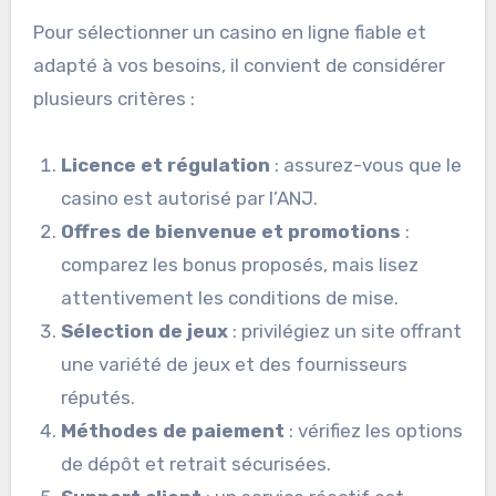
Pour sélectionner un casino en ligne fiable et
adapté à vos besoins, il convient de considérer
plusieurs critères :
Licence et régulation
: assurez-vous que le
casino est autorisé par l’ANJ.
Offres de bienvenue et promotions
:
comparez les bonus proposés, mais lisez
attentivement les conditions de mise.
Sélection de jeux
: privilégiez un site offrant
une variété de jeux et des fournisseurs
réputés.
Méthodes de paiement
: vérifiez les options
de dépôt et retrait sécurisées.