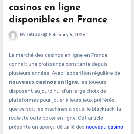
casinos en ligne
disponibles en France
By
letrank
February 6, 2026
Le marché des casinos en ligne en France
connaît une croissance constante depuis
plusieurs années. Avec l’apparition régulière de
nouveaux casinos en ligne
, les joueurs
disposent aujourd’hui d’un large choix de
plateformes pour jouer à leurs jeux préférés,
que ce soit les machines à sous, le blackjack, la
roulette ou le poker en ligne. Cet article
présente un aperçu détaillé des
nouveau casino