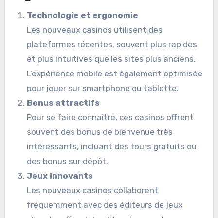
Technologie et ergonomie
Les nouveaux casinos utilisent des
plateformes récentes, souvent plus rapides
et plus intuitives que les sites plus anciens.
L’expérience mobile est également optimisée
pour jouer sur smartphone ou tablette.
Bonus attractifs
Pour se faire connaître, ces casinos offrent
souvent des bonus de bienvenue très
intéressants, incluant des tours gratuits ou
des bonus sur dépôt.
Jeux innovants
Les nouveaux casinos collaborent
fréquemment avec des éditeurs de jeux