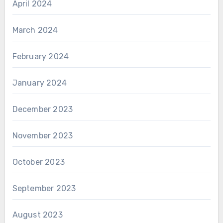
April 2024
March 2024
February 2024
January 2024
December 2023
November 2023
October 2023
September 2023
August 2023