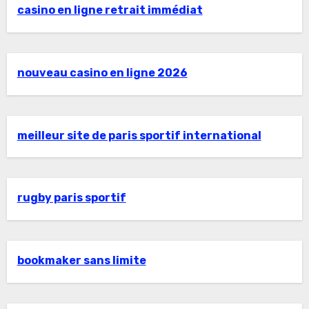
casino en ligne retrait immédiat
nouveau casino en ligne 2026
meilleur site de paris sportif international
rugby paris sportif
bookmaker sans limite