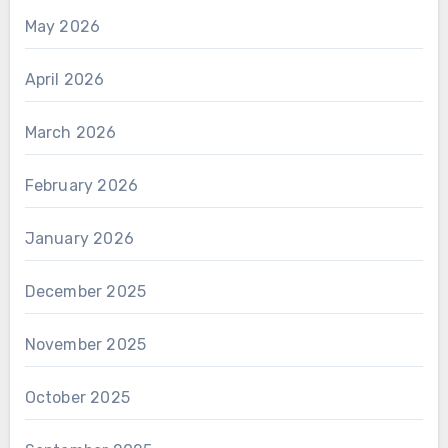
May 2026
April 2026
March 2026
February 2026
January 2026
December 2025
November 2025
October 2025