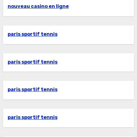
nouveau casino en ligne
paris sportif tennis
paris sportif tennis
paris sportif tennis
paris sportif tennis