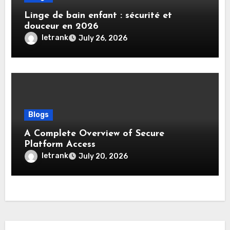
Linge de bain enfant : sécurité et
douceur en 2026
letrank
July 26, 2026
Blogs
A Complete Overview of Secure
Platform Access
letrank
July 20, 2026