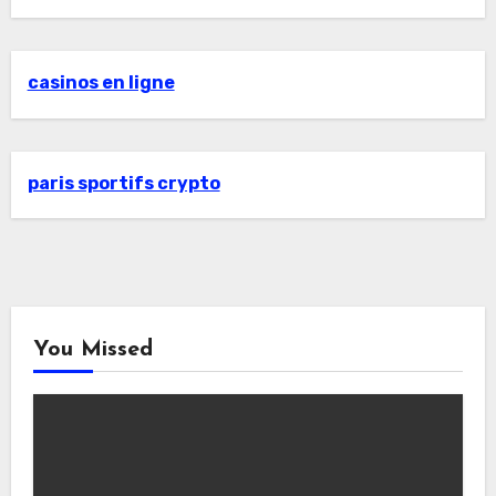
casinos en ligne
paris sportifs crypto
You Missed