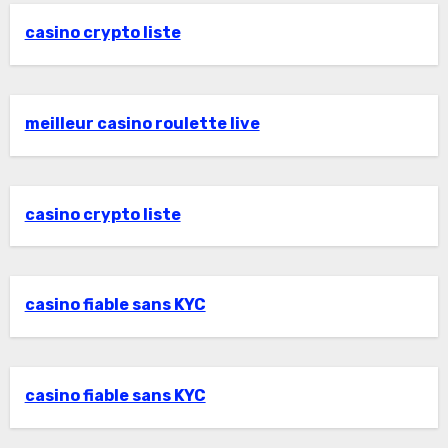
casino crypto liste
meilleur casino roulette live
casino crypto liste
casino fiable sans KYC
casino fiable sans KYC