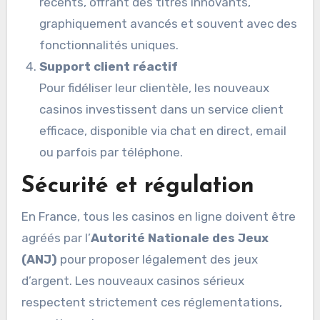
récents, offrant des titres innovants,
graphiquement avancés et souvent avec des
fonctionnalités uniques.
Support client réactif
Pour fidéliser leur clientèle, les nouveaux
casinos investissent dans un service client
efficace, disponible via chat en direct, email
ou parfois par téléphone.
Sécurité et régulation
En France, tous les casinos en ligne doivent être
agréés par l’
Autorité Nationale des Jeux
(ANJ)
pour proposer légalement des jeux
d’argent. Les nouveaux casinos sérieux
respectent strictement ces réglementations,