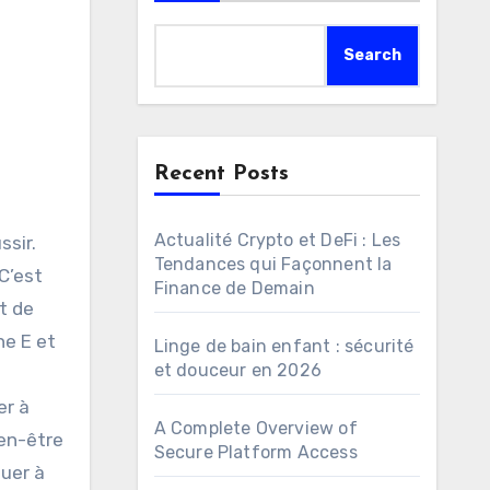
Search
Recent Posts
Actualité Crypto et DeFi : Les
Tendances qui Façonnent la
 C’est
Finance de Demain
t de
ne E et
Linge de bain enfant : sécurité
et douceur en 2026
er à
A Complete Overview of
ien-être
Secure Platform Access
buer à