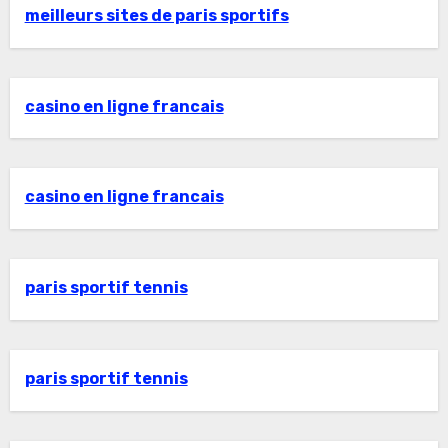
meilleurs sites de paris sportifs
casino en ligne francais
casino en ligne francais
paris sportif tennis
paris sportif tennis