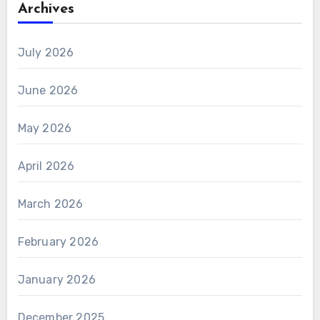
Archives
July 2026
June 2026
May 2026
April 2026
March 2026
February 2026
January 2026
December 2025