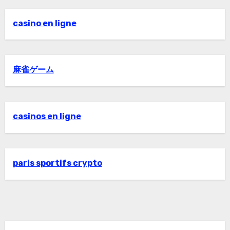
casino en ligne
麻雀ゲーム
casinos en ligne
paris sportifs crypto