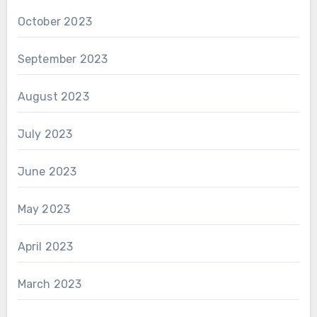
October 2023
September 2023
August 2023
July 2023
June 2023
May 2023
April 2023
March 2023