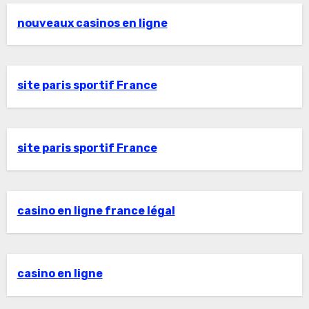
nouveaux casinos en ligne
site paris sportif France
site paris sportif France
casino en ligne france légal
casino en ligne