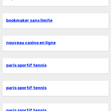
bookmaker sans limite
nouveau casino en ligne
paris sportif tennis
paris sportif tennis
paris sportif tennis