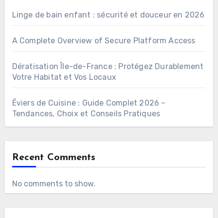
Linge de bain enfant : sécurité et douceur en 2026
A Complete Overview of Secure Platform Access
Dératisation Île-de-France : Protégez Durablement
Votre Habitat et Vos Locaux
Éviers de Cuisine : Guide Complet 2026 –
Tendances, Choix et Conseils Pratiques
Recent Comments
No comments to show.