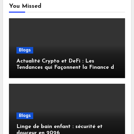
You Missed
Blogs
Actualité Crypto et DeFi : Les
Tendances qui Façonnent la Finance de
Demain
Blogs
Linge de bain enfant : sécurité et
douceur en 2026