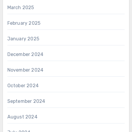
March 2025
February 2025
January 2025
December 2024
November 2024
October 2024
September 2024
August 2024