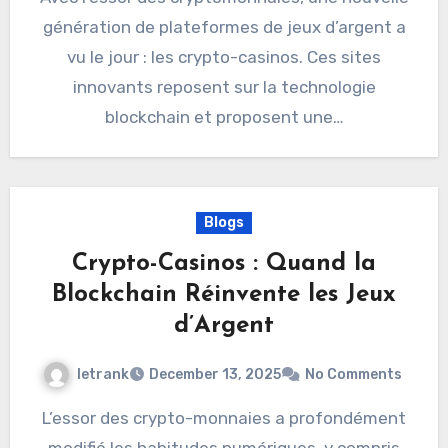
génération de plateformes de jeux d’argent a
vu le jour : les crypto-casinos. Ces sites
innovants reposent sur la technologie
blockchain et proposent une…
Blogs
Crypto-Casinos : Quand la
Blockchain Réinvente les Jeux
d’Argent
letrank
December 13, 2025
No Comments
L’essor des crypto-monnaies a profondément