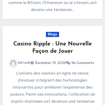
comme le Bitcoin, l’Ethereum ou le Litecoin, est
devenu une tendance…
Blogs
Casino Ripple : Une Nouvelle
Façon de Jouer
letrank
December 13, 2025
No Comments
L’univers des casinos en ligne ne cesse
d’évoluer, intégrant des technologies
innovantes pour améliorer l’expérience des
joueurs. Parmi ces innovations, l’utilisation de
crypto-monnaies est devenue une tendance