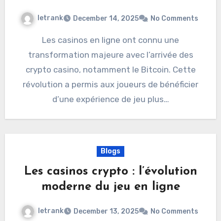
letrank
December 14, 2025
No Comments
Les casinos en ligne ont connu une
transformation majeure avec l’arrivée des
crypto casino, notamment le Bitcoin. Cette
révolution a permis aux joueurs de bénéficier
d’une expérience de jeu plus…
Blogs
Les casinos crypto : l’évolution
moderne du jeu en ligne
letrank
December 13, 2025
No Comments