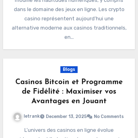
modifié les habitudes numériques, y compris
dans le domaine des jeux en ligne. Les crypto
casino représentent aujourd’hui une
alternative moderne aux casinos traditionnels,
en…
Blogs
Casinos Bitcoin et Programme
de Fidélité : Maximiser vos
Avantages en Jouant
letrank
December 13, 2025
No Comments
L’univers des casinos en ligne évolue